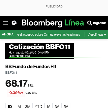
PUBLICIDAD
Ingresar
AHORA
a que el acuerdo sobre Ormuz eleve las tensiones
Aerolíneas Argentinas 
Cotización BBFO11
Hoy | agosto 06, 2026 | 07:50 PM
Bloomberg Línea
BB Fundo de Fundos FII
BBFO11
68.17
BRL
-0.39%
-0.27 BRL
1D
1M
3M
YTD
1A
3A
5A