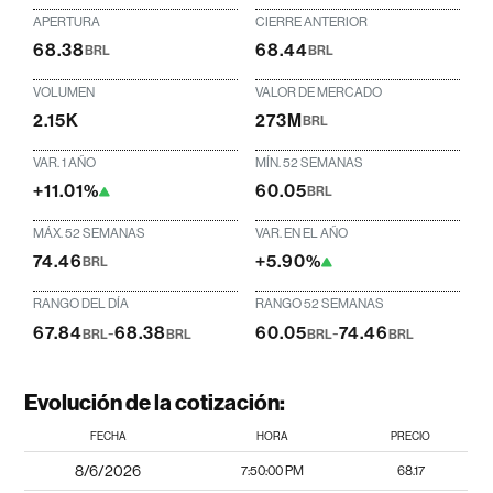
APERTURA
CIERRE ANTERIOR
68.38
68.44
BRL
BRL
VOLUMEN
VALOR DE MERCADO
2.15K
273M
BRL
VAR. 1 AÑO
MÍN. 52 SEMANAS
+11.01%
60.05
BRL
MÁX. 52 SEMANAS
VAR. EN EL AÑO
74.46
+5.90%
BRL
RANGO DEL DÍA
RANGO 52 SEMANAS
67.84
-
68.38
60.05
-
74.46
BRL
BRL
BRL
BRL
Evolución de la cotización:
FECHA
HORA
PRECIO
8/6/2026
7:50:00 PM
68.17