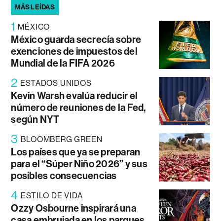
MÁS LEÍDAS
1
MÉXICO
México guarda secrecía sobre
exenciones de impuestos del
Mundial de la FIFA 2026
2
ESTADOS UNIDOS
Kevin Warsh evalúa reducir el
número de reuniones de la Fed,
según NYT
3
BLOOMBERG GREEN
Los países que ya se preparan
para el “Súper Niño 2026” y sus
posibles consecuencias
4
ESTILO DE VIDA
Ozzy Osbourne inspirará una
casa embrujada en los parques