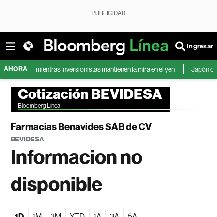
PUBLICIDAD
Ingresar
AHORA
rán, mientras inversionistas mantienen la mira en el yen
Japón confirma l
Cotización BEVIDESA
Bloomberg Línea
Farmacias Benavides SAB de CV
BEVIDESA
Informacion no
disponible
1D
1M
3M
YTD
1A
3A
5A