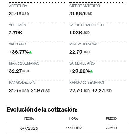
APERTURA
CIERRE ANTERIOR
31.66
31.685
USD
USD
VOLUMEN
VALOR DE MERCADO
2.79K
1.03B
USD
VAR. 1 AÑO
MÍN. 52 SEMANAS
+36.77%
22.70
USD
MÁX. 52 SEMANAS
VAR. EN EL AÑO
32.27
+20.22%
USD
RANGO DEL DÍA
RANGO 52 SEMANAS
31.66
-
31.97
22.70
-
32.27
USD
USD
USD
USD
Evolución de la cotización:
FECHA
HORA
PRECIO
8/7/2026
7:55:00 PM
31.690