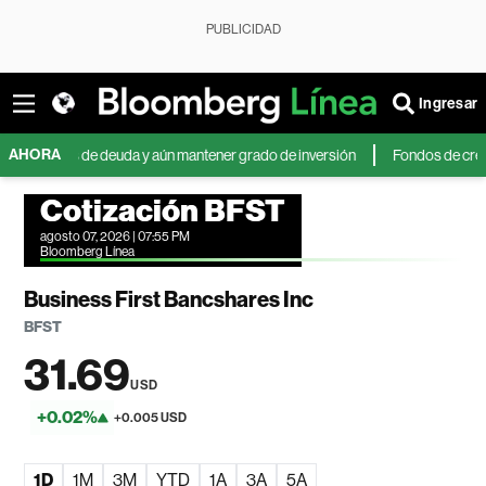
PUBLICIDAD
Ingresar
AHORA
lones de deuda y aún mantener grado de inversión
Fondos de crédito pri
Cotización BFST
agosto 07, 2026 | 07:55 PM
Bloomberg Línea
Business First Bancshares Inc
BFST
31.69
USD
+0.02%
+0.005 USD
1D
1M
3M
YTD
1A
3A
5A