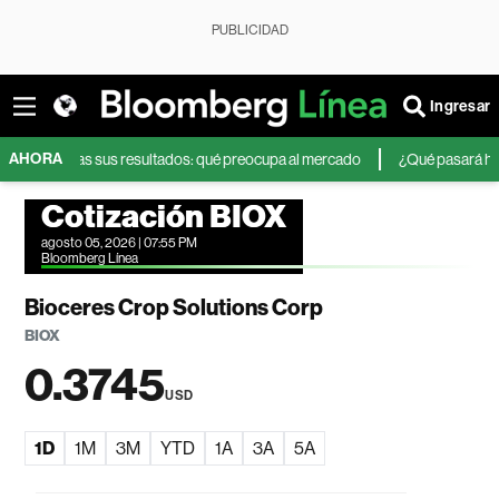
PUBLICIDAD
Ingresar
AHORA
erza tras sus resultados: qué preocupa al mercado
¿Qué pasará hoy en la
Cotización BIOX
agosto 05, 2026 | 07:55 PM
Bloomberg Línea
Bioceres Crop Solutions Corp
BIOX
0.3745
USD
1D
1M
3M
YTD
1A
3A
5A