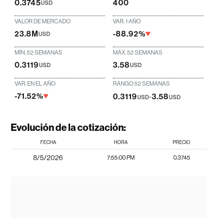
0.3745
400
USD
VALOR DE MERCADO
VAR. 1 AÑO
23.8M
-88.92%
USD
MÍN. 52 SEMANAS
MÁX. 52 SEMANAS
0.3119
3.58
USD
USD
VAR. EN EL AÑO
RANGO 52 SEMANAS
-71.52%
0.3119
-
3.58
USD
USD
Evolución de la cotización:
FECHA
HORA
PRECIO
8/5/2026
7:55:00 PM
0.3745