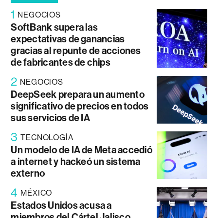
1
NEGOCIOS
SoftBank supera las
expectativas de ganancias
gracias al repunte de acciones
de fabricantes de chips
2
NEGOCIOS
DeepSeek prepara un aumento
significativo de precios en todos
sus servicios de IA
3
TECNOLOGÍA
Un modelo de IA de Meta accedió
a internet y hackeó un sistema
externo
4
MÉXICO
Estados Unidos acusa a
miembros del Cártel Jalisco