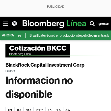
PUBLICIDAD
Ingresar
AHORA
emestre
Brasil bate récord en producción de petróleo mientras la guerra en
Cotización BKCC
Bloomberg Línea
BlackRock Capital Investment Corp
BKCC
Informacion no
disponible
1D
1M
3M
YTD
1A
3A
5A