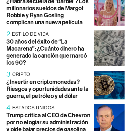
¿Habrá secuela de ‘Barbie’? Los
millonarios sueldos de Margot
Robbie y Ryan Gosling
complican una nueva película
2
ESTILO DE VIDA
30 años del éxito de “La
Macarena”: ¿Cuánto dinero ha
generado la canción que marcó
los 90?
3
CRIPTO
¿Invertir en criptomonedas?
Riesgos y oportunidades ante la
guerra, el petróleo y el dólar
4
ESTADOS UNIDOS
Trump critica al CEO de Chevron
por no elogiar su administración
y pide bajar precios de gasolina