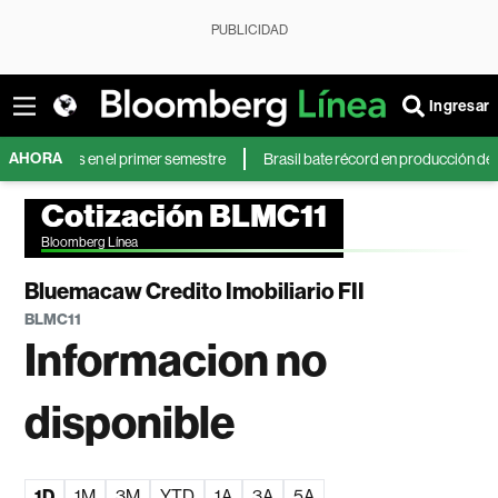
PUBLICIDAD
Ingresar
AHORA
% más en el primer semestre
Brasil bate récord en producción de petróleo 
Cotización BLMC11
Bloomberg Línea
Bluemacaw Credito Imobiliario FII
BLMC11
Informacion no
disponible
1D
1M
3M
YTD
1A
3A
5A