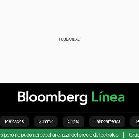
PUBLICIDAD
Mercados
Summit
Cripto
Latinoamérica
T
 pudo aprovechar el alza del precio del petróleo
Grupo Argos 
Green
Economía
Estilo de vida
Mundo
Videos