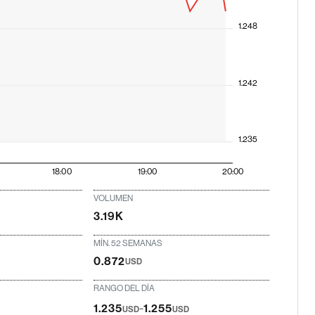
1.248
1.242
1.235
18:00
19:00
20:00
VOLUMEN
3.19K
MÍN. 52 SEMANAS
0.872
USD
RANGO DEL DÍA
-
1.235
1.255
USD
USD