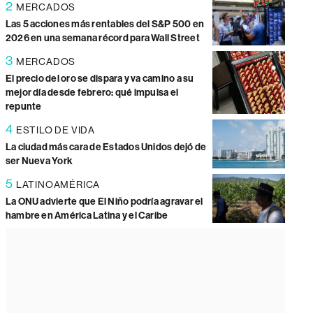
2
MERCADOS
Las 5 acciones más rentables del S&P 500 en
2026 en una semana récord para Wall Street
3
MERCADOS
El precio del oro se dispara y va camino a su
mejor día desde febrero: qué impulsa el
repunte
4
ESTILO DE VIDA
La ciudad más cara de Estados Unidos dejó de
ser Nueva York
5
LATINOAMÉRICA
La ONU advierte que El Niño podría agravar el
hambre en América Latina y el Caribe