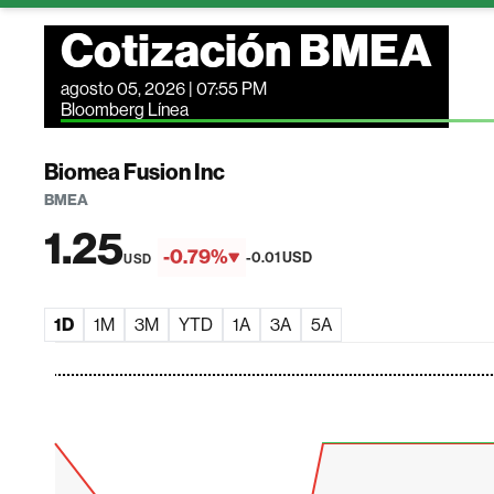
Cotización BMEA
agosto 05, 2026 | 07:55 PM
Bloomberg Línea
Biomea Fusion Inc
BMEA
1.25
-0.79%
-0.01 USD
USD
1D
1M
3M
YTD
1A
3A
5A