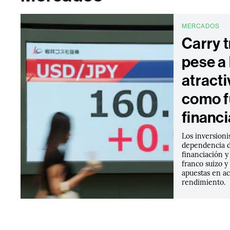
MERCADOS
Carry t
pese a 
atracti
como f
financ
Los inversioni
dependencia 
financiación y
franco suizo y
apuestas en a
rendimiento.