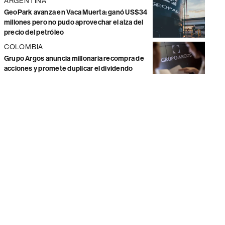
ARGENTINA
GeoPark avanza en Vaca Muerta: ganó US$34
millones pero no pudo aprovechar el alza del
precio del petróleo
COLOMBIA
Grupo Argos anuncia millonaria recompra de
acciones y promete duplicar el dividendo