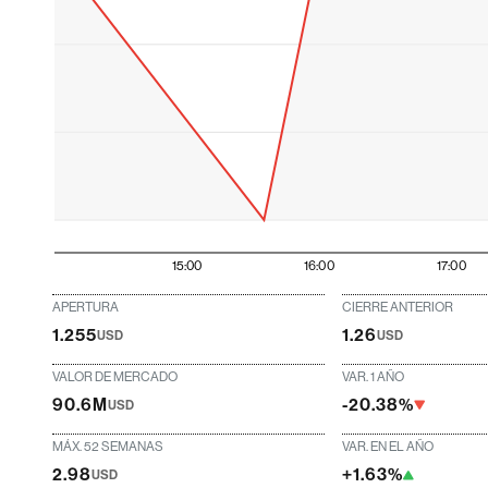
15:00
16:00
17:00
APERTURA
CIERRE ANTERIOR
1.255
1.26
USD
USD
VALOR DE MERCADO
VAR. 1 AÑO
90.6M
-20.38%
USD
MÁX. 52 SEMANAS
VAR. EN EL AÑO
2.98
+1.63%
USD