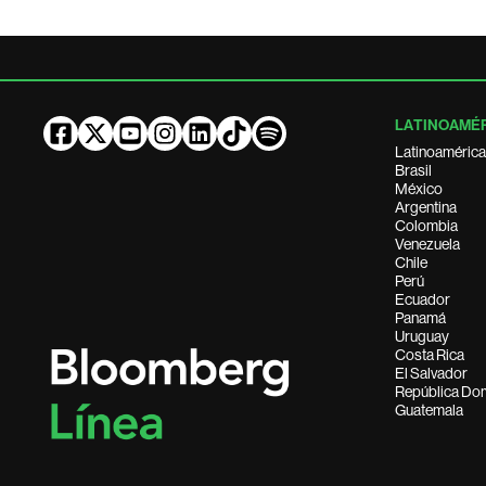
LATINOAMÉ
Latinoamérica
Brasil
México
Argentina
Colombia
Venezuela
Chile
Perú
Ecuador
Panamá
Uruguay
Costa Rica
El Salvador
República Do
Guatemala