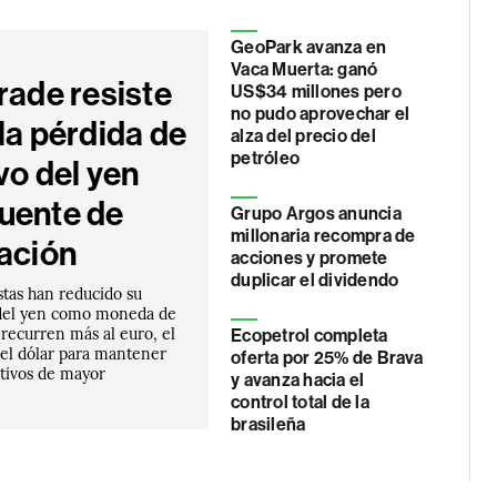
GeoPark avanza en
Vaca Muerta: ganó
rade resiste
US$34 millones pero
no pudo aprovechar el
la pérdida de
alza del precio del
petróleo
vo del yen
uente de
Grupo Argos anuncia
millonaria recompra de
iación
acciones y promete
duplicar el dividendo
stas han reducido su
del yen como moneda de
 recurren más al euro, el
Ecopetrol completa
 el dólar para mantener
oferta por 25% de Brava
ctivos de mayor
y avanza hacia el
control total de la
brasileña