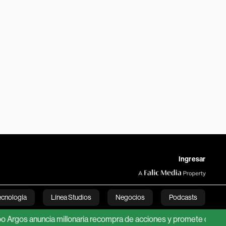
Ingresar
ecnología
Línea Studios
Negocios
Podcasts
anuncia millonaria recompra de acciones y promete duplicar el di
English