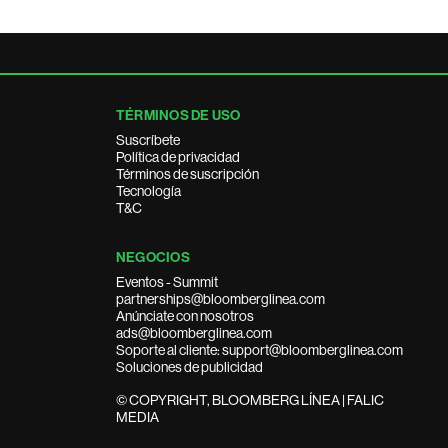
TÉRMINOS DE USO
Suscríbete
Política de privacidad
Términos de suscripción
Tecnología
T&C
NEGOCIOS
Eventos - Summit
partnerships@bloomberglinea.com
Anúnciate con nosotros
ads@bloomberglinea.com
Soporte al cliente: support@bloomberglinea.com
Soluciones de publicidad
© COPYRIGHT, BLOOMBERG LÍNEA | FALIC
MEDIA