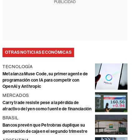
PUBLICIDAD
OTRAS NOTICIAS ECONÓMICAS
TECNOLOGÍA
Meta lanza Muse Code, su primer agente de
programación con IA para competir con
OpenAI y Anthropic
MERCADOS
Carry trade resiste pese a la pérdida de
atractivo del yen como fuente de financiación
BRASIL
Bancos prevén que Petrobras duplique su
generación de caja en el segundo trimestre