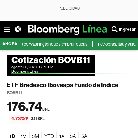
PUBLICIDAD
Ingresar
AHORA
isiones de Washington que siembran dudas
Petrobras, Itaú y Vale: accio
Cotización BOVB11
agosto 07, 2026 | 08:10 PM
Bloomberg Línea
ETF Bradesco Ibovespa Fundo de Indice
BOVB11
176.74
BRL
-1.73%
-3.11 BRL
1D
1M
3M
YTD
1A
3A
5A