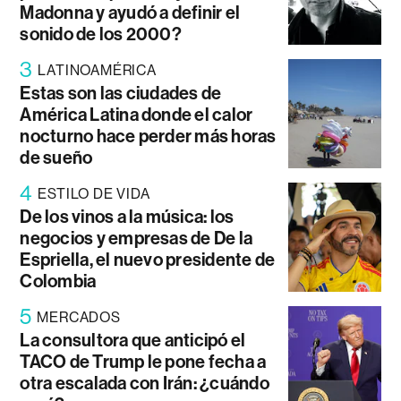
Madonna y ayudó a definir el
sonido de los 2000?
3
LATINOAMÉRICA
Estas son las ciudades de
América Latina donde el calor
nocturno hace perder más horas
de sueño
4
ESTILO DE VIDA
De los vinos a la música: los
negocios y empresas de De la
Espriella, el nuevo presidente de
Colombia
5
MERCADOS
La consultora que anticipó el
TACO de Trump le pone fecha a
otra escalada con Irán: ¿cuándo