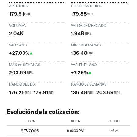
APERTURA
CIERRE ANTERIOR
179.91
179.85
BRL
BRL
VOLUMEN
VALOR DE MERCADO
2.04K
1.94B
BRL
VAR. 1 AÑO
MÍN. 52 SEMANAS
+27.03%
136.48
BRL
MÁX. 52 SEMANAS
VAR. EN EL AÑO
203.69
+7.29%
BRL
RANGO DEL DÍA
RANGO 52 SEMANAS
176.25
-
179.91
136.48
-
203.69
BRL
BRL
BRL
BRL
Evolución de la cotización:
FECHA
HORA
PRECIO
8/7/2026
8:10:00 PM
176.74