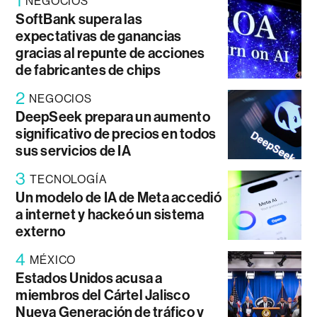
1
NEGOCIOS
SoftBank supera las
expectativas de ganancias
gracias al repunte de acciones
de fabricantes de chips
2
NEGOCIOS
DeepSeek prepara un aumento
significativo de precios en todos
sus servicios de IA
3
TECNOLOGÍA
Un modelo de IA de Meta accedió
a internet y hackeó un sistema
externo
4
MÉXICO
Estados Unidos acusa a
miembros del Cártel Jalisco
Nueva Generación de tráfico y