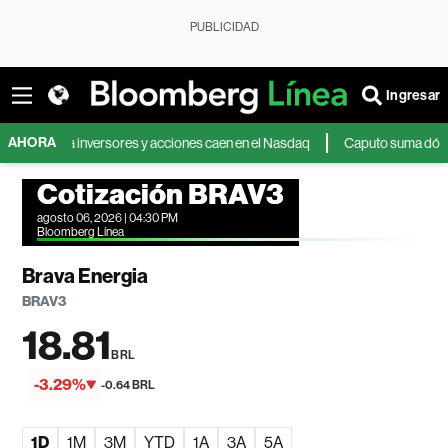
PUBLICIDAD
Ingresar
AHORA
a a inversores y acciones caen en el Nasdaq
Caputo suma dólares mientra
Cotización BRAV3
agosto 06, 2026 | 04:30 PM
Bloomberg Línea
Brava Energia
BRAV3
18.81
BRL
-3.29%
-0.64 BRL
1D
1M
3M
YTD
1A
3A
5A