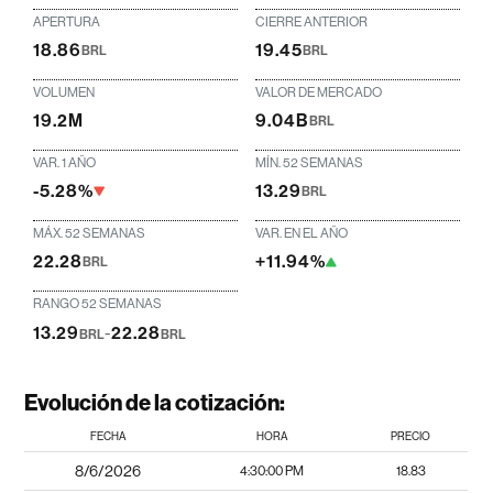
APERTURA
CIERRE ANTERIOR
18.86
19.45
BRL
BRL
VOLUMEN
VALOR DE MERCADO
19.2M
9.04B
BRL
VAR. 1 AÑO
MÍN. 52 SEMANAS
-5.28%
13.29
BRL
MÁX. 52 SEMANAS
VAR. EN EL AÑO
22.28
+11.94%
BRL
RANGO 52 SEMANAS
13.29
-
22.28
BRL
BRL
Evolución de la cotización:
FECHA
HORA
PRECIO
8/6/2026
4:30:00 PM
18.83