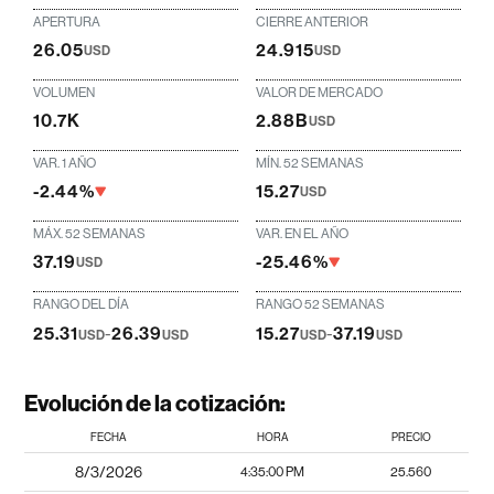
APERTURA
CIERRE ANTERIOR
26.05
24.915
USD
USD
VOLUMEN
VALOR DE MERCADO
10.7K
2.88B
USD
VAR. 1 AÑO
MÍN. 52 SEMANAS
-2.44%
15.27
USD
MÁX. 52 SEMANAS
VAR. EN EL AÑO
37.19
-25.46%
USD
RANGO DEL DÍA
RANGO 52 SEMANAS
25.31
-
26.39
15.27
-
37.19
USD
USD
USD
USD
Evolución de la cotización:
FECHA
HORA
PRECIO
8/3/2026
4:35:00 PM
25.560