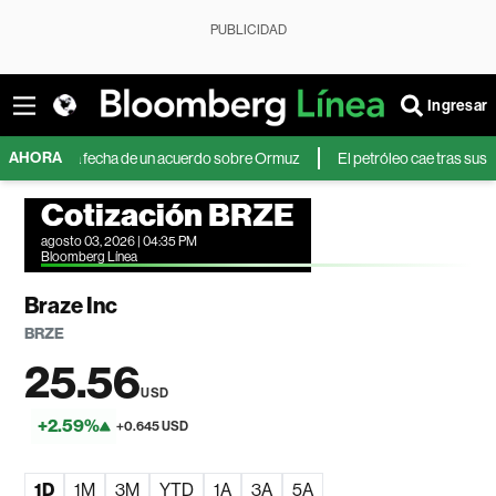
PUBLICIDAD
Ingresar
AHORA
la la fecha de un acuerdo sobre Ormuz
El petróleo cae tras suspensión de
Cotización BRZE
agosto 03, 2026 | 04:35 PM
Bloomberg Línea
Braze Inc
BRZE
25.56
USD
+2.59%
+0.645 USD
1D
1M
3M
YTD
1A
3A
5A