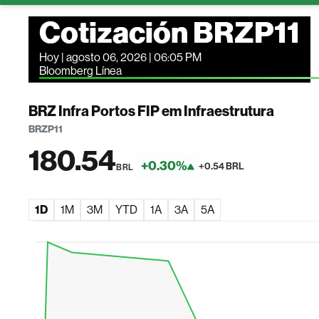
Cotización BRZP11
Hoy | agosto 06, 2026 | 06:05 PM
Bloomberg Línea
BRZ Infra Portos FIP em Infraestrutura
BRZP11
180.54
+0.30%
+0.54 BRL
BRL
1D
1M
3M
YTD
1A
3A
5A