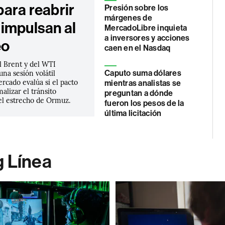
ara reabrir
Presión sobre los
márgenes de
impulsan al
MercadoLibre inquieta
a inversores y acciones
eo
caen en el Nasdaq
l Brent y del WTI
na sesión volátil
Caputo suma dólares
rcado evalúa si el pacto
mientras analistas se
alizar el tránsito
preguntan a dónde
el estrecho de Ormuz.
fueron los pesos de la
última licitación
g Línea