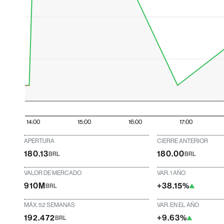
14:00
15:00
16:00
17:00
APERTURA
CIERRE ANTERIOR
180.13
180.00
BRL
BRL
VALOR DE MERCADO
VAR. 1 AÑO
910M
+38.15%
BRL
MÁX. 52 SEMANAS
VAR. EN EL AÑO
192.472
+9.63%
BRL