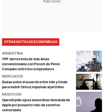
PUBLICIDAD
OTRAS NOTICIAS ECONÓMICAS
ARGENTINA
YPF cierra venta de más áreas
convencionales con Pecom de Perez
Companc entre los compradores
MERCADOS
Dudas sobre el acuerdo entre Irán y Omán
para reabrir Ormuz impulsan al petróleo
NEGOCIOS
OpenAI pide a juez desestimar demanda de
Apple por presunto robo de secretos
comerciales