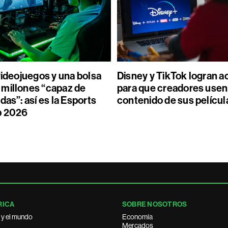
videojuegos y una bolsa
Disney y TikTok logran 
millones “capaz de
para que creadores usen
das”: así es la Esports
contenido de sus películ
p 2026
RICA
SOBRE NOSOTROS
 y el mundo
Economía
Mercados