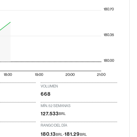
180.70
180.35
180.00
18:00
19:00
20:00
21:00
VOLUMEN
668
MÍN. 52 SEMANAS
127.533
BRL
RANGO DEL DÍA
-
180.13
181.29
BRL
BRL