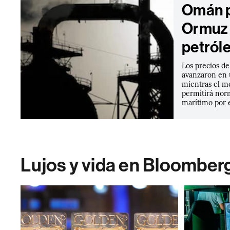
Omán p
Ormuz 
petról
Los precios de
avanzaron en u
mientras el me
permitirá norm
marítimo por 
Lujos y vida en Bloomber