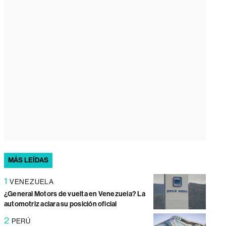
MÁS LEÍDAS
1
VENEZUELA
¿General Motors de vuelta en Venezuela? La
automotriz aclara su posición oficial
2
PERÚ