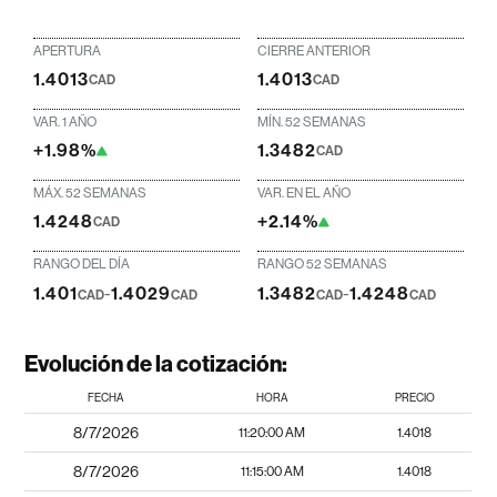
APERTURA
CIERRE ANTERIOR
1.4013
1.4013
CAD
CAD
VAR. 1 AÑO
MÍN. 52 SEMANAS
+1.98%
1.3482
CAD
MÁX. 52 SEMANAS
VAR. EN EL AÑO
1.4248
+2.14%
CAD
RANGO DEL DÍA
RANGO 52 SEMANAS
1.401
-
1.4029
1.3482
-
1.4248
CAD
CAD
CAD
CAD
Evolución de la cotización:
FECHA
HORA
PRECIO
8/7/2026
11:20:00 AM
1.4018
8/7/2026
11:15:00 AM
1.4018