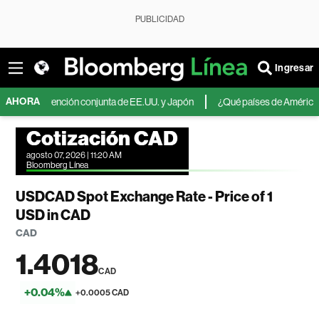
PUBLICIDAD
Ingresar
AHORA
intervención conjunta de EE.UU. y Japón
¿Qué países de América Latina apu
Cotización CAD
agosto 07, 2026 | 11:20 AM
Bloomberg Línea
USDCAD Spot Exchange Rate - Price of 1
USD in CAD
CAD
1.4018
CAD
+0.04%
+0.0005 CAD