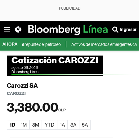
PUBLICIDAD
Ingresar
AHORA
 y al repunte del petróleo
Activos de mercados emergentes caen por tem
Cotización CAROZZI
agosto 06, 2026
Bloomberg Línea
Carozzi SA
CAROZZI
3,380.00
CLP
1D
1M
3M
YTD
1A
3A
5A