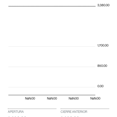
3,380.00
1,700.00
850.00
0.00
NaN:00
NaN:00
NaN:00
NaN:00
APERTURA
CIERRE ANTERIOR