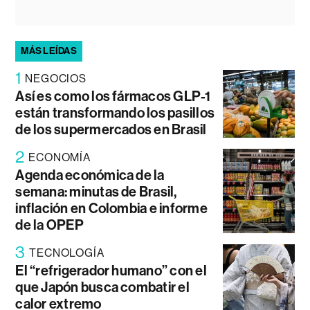
MÁS LEÍDAS
1
NEGOCIOS
Así es como los fármacos GLP-1
están transformando los pasillos
de los supermercados en Brasil
2
ECONOMÍA
Agenda económica de la
semana: minutas de Brasil,
inflación en Colombia e informe
de la OPEP
3
TECNOLOGÍA
El “refrigerador humano” con el
que Japón busca combatir el
calor extremo