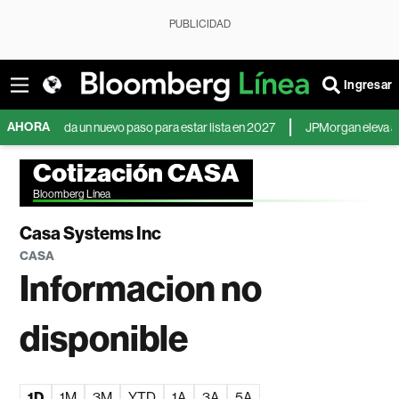
PUBLICIDAD
Ingresar
AHORA
Lima da un nuevo paso para estar lista en 2027
JPMorgan eleva a 8.000 pu
Cotización CASA
Bloomberg Línea
Casa Systems Inc
CASA
Informacion no
disponible
1D
1M
3M
YTD
1A
3A
5A