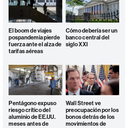
El boom de viajes
Cómo debería ser un
pospandemia pierde
banco central del
fuerza ante el alza de
siglo XXI
tarifas aéreas
Pentágono expuso
Wall Street ve
riesgo crítico del
preocupación por los
aluminio de EE.UU.
bonos detrás de los
meses antes de
movimientos de