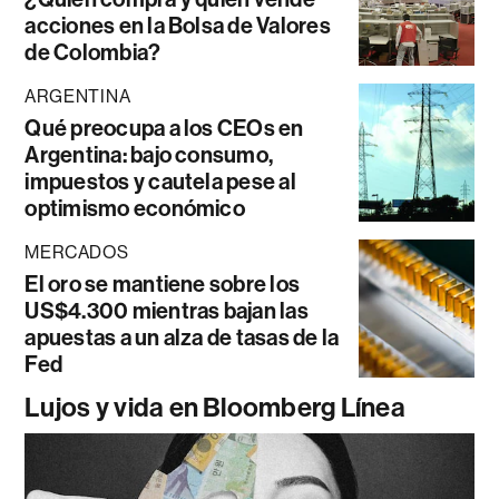
acciones en la Bolsa de Valores
de Colombia?
ARGENTINA
Qué preocupa a los CEOs en
Argentina: bajo consumo,
impuestos y cautela pese al
optimismo económico
MERCADOS
El oro se mantiene sobre los
US$4.300 mientras bajan las
apuestas a un alza de tasas de la
Fed
Lujos y vida en Bloomberg Línea