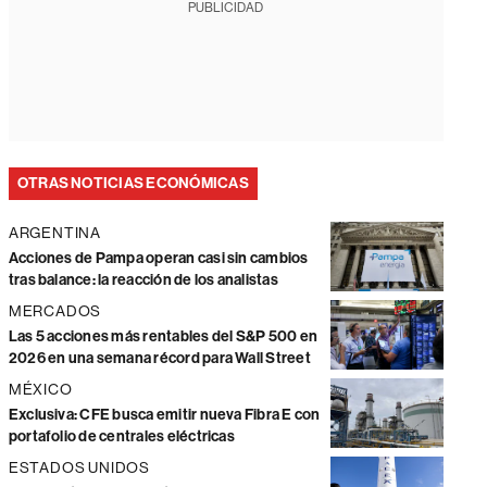
PUBLICIDAD
OTRAS NOTICIAS ECONÓMICAS
ARGENTINA
Acciones de Pampa operan casi sin cambios
tras balance: la reacción de los analistas
MERCADOS
Las 5 acciones más rentables del S&P 500 en
2026 en una semana récord para Wall Street
MÉXICO
Exclusiva: CFE busca emitir nueva Fibra E con
portafolio de centrales eléctricas
ESTADOS UNIDOS