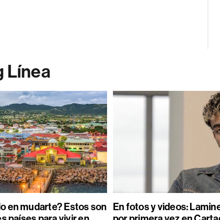
g Línea
o en mudarte? Estos son
En fotos y videos: Lamin
s países para vivir en
por primera vez en Carta