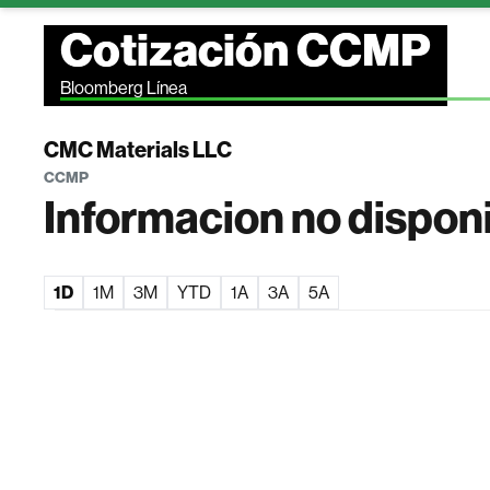
Cotización CCMP
Bloomberg Línea
CMC Materials LLC
CCMP
Informacion no dispon
1D
1M
3M
YTD
1A
3A
5A