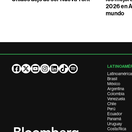
2026 en A
mundo
LATINOAMÉ
Latinoamérica
Brasil
México
Argentina
Colombia
Venezuela
Chile
Perú
Ecuador
Panamá
Uruguay
Costa Rica