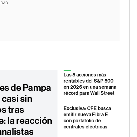
IDAD
Las 5 acciones más
rentables del S&P 500
es de Pampa
en 2026 en una semana
récord para Wall Street
casi sin
s tras
Exclusiva: CFE busca
emitir nueva Fibra E
: la reacción
con portafolio de
centrales eléctricas
analistas