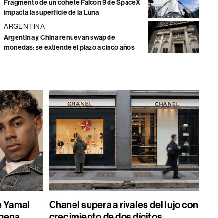
Fragmento de un cohete Falcon 9 de SpaceX
impacta la superficie de la Luna
ARGENTINA
Argentina y China renuevan swap de
monedas: se extiende el plazo a cinco años
e Yamal
Chanel supera a rivales del lujo con
gena,
crecimiento de dos dígitos,