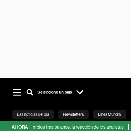
Seleccione un país
Las noticias del día
Newsletters
Línea Mundial
i sin cambios tras balance: la reacción de los analistas
AHORA
Las 5
Bloomberg 