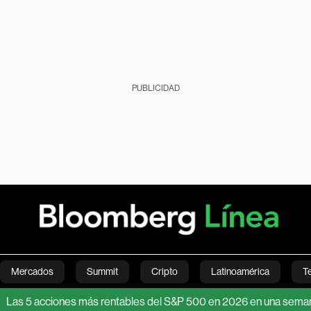
PUBLICIDAD
Mercados
Summit
Cripto
Latinoamérica
T
 acciones más rentables del S&P 500 en 2026 en una semana récor
Green
Economía
Estilo de vida
Mundo
Videos