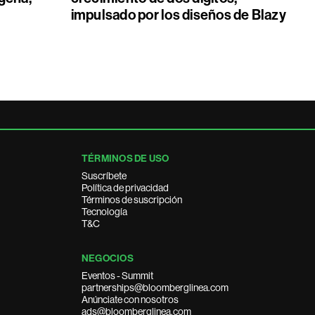
impulsado por los diseños de Blazy
TÉRMINOS DE USO
Suscríbete
Política de privacidad
Términos de suscripción
Tecnología
T&C
NEGOCIOS
Eventos - Summit
partnerships@bloomberglinea.com
Anúnciate con nosotros
ads@bloomberglinea.com