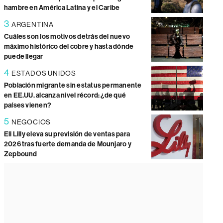
hambre en América Latina y el Caribe
3
ARGENTINA
Cuáles son los motivos detrás del nuevo
máximo histórico del cobre y hasta dónde
puede llegar
4
ESTADOS UNIDOS
Población migrante sin estatus permanente
en EE.UU. alcanza nivel récord: ¿de qué
países vienen?
5
NEGOCIOS
Eli Lilly eleva su previsión de ventas para
2026 tras fuerte demanda de Mounjaro y
Zepbound