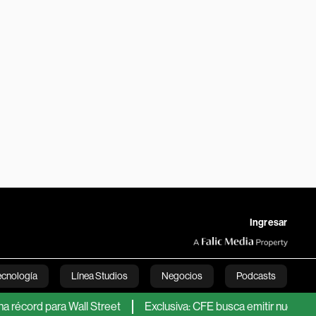
Ingresar
ecnología
Línea Studios
Negocios
Podcasts
d para Wall Street
Exclusiva: CFE busca emitir nueva Fibra E co
English