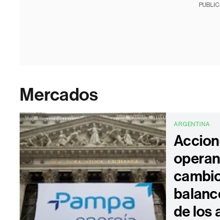
PUBLIC
Mercados
ARGENTINA
Accion
operan 
cambio
balance
de los 