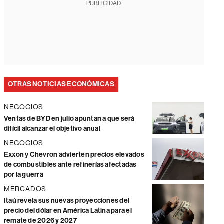
PUBLICIDAD
OTRAS NOTICIAS ECONÓMICAS
NEGOCIOS
Ventas de BYD en julio apuntan a que será
difícil alcanzar el objetivo anual
NEGOCIOS
Exxon y Chevron advierten precios elevados
de combustibles ante refinerías afectadas
por la guerra
MERCADOS
Itaú revela sus nuevas proyecciones del
precio del dólar en América Latina para el
remate de 2026 y 2027