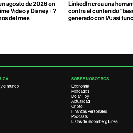
en agosto de 2026 en
LinkedIn crea una herra
rime Video y Disney +?
contra el contenido “bas
nos del mes
generado con IA: así fun
RICA
SOBRE NOSOTROS
 y el mundo
Economía
Mercados
Dólar Hoy
Actualidad
Cripto
Finanzas Personales
Podcasts
Listas de Bloomberg Línea