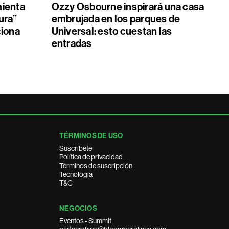
mienta
Ozzy Osbourne inspirará una casa
ura”
embrujada en los parques de
ciona
Universal: esto cuestan las
entradas
TÉRMINOS DE USO
Suscríbete
Política de privacidad
Términos de suscripción
Tecnología
T&C
NEGOCIOS
Eventos - Summit