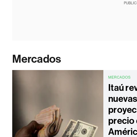
PUBLIC
Mercados
MERCADOS
Itaú re
nueva
proyec
precio 
Améric