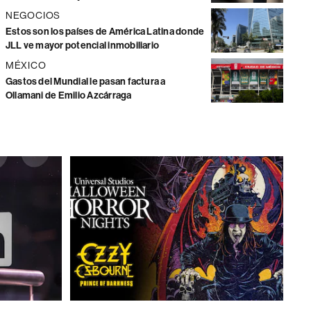
NEGOCIOS
Estos son los países de América Latina donde
JLL ve mayor potencial inmobiliario
MÉXICO
Gastos del Mundial le pasan factura a
Ollamani de Emilio Azcárraga