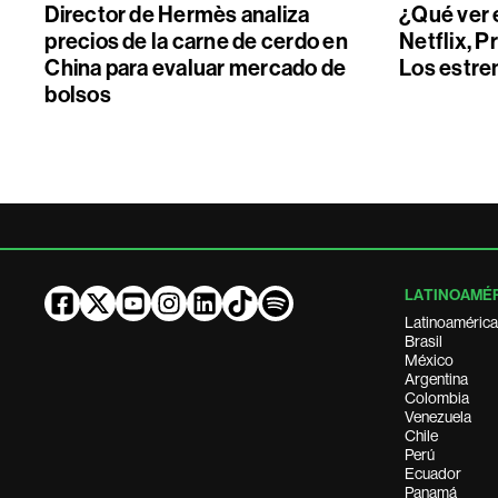
Director de Hermès analiza
¿Qué ver 
precios de la carne de cerdo en
Netflix, P
China para evaluar mercado de
Los estre
bolsos
LATINOAMÉ
Latinoamérica
Brasil
México
Argentina
Colombia
Venezuela
Chile
Perú
Ecuador
Panamá