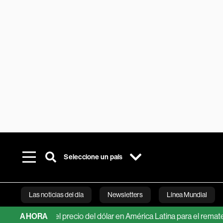
Seleccione un país
Las noticias del día
Newsletters
Línea Mundial
cciones del precio del dólar en América Latina para el remate de 2
AHORA
Bloomberg 