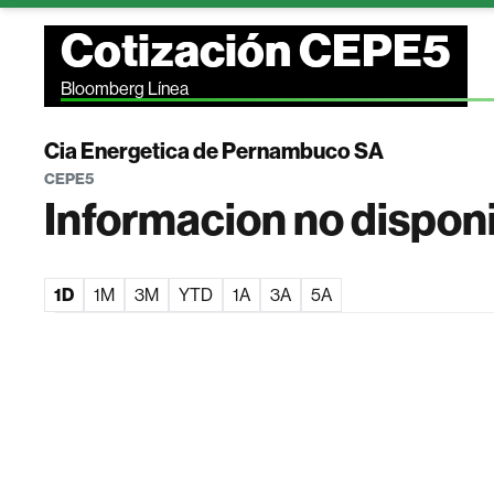
Cotización CEPE5
Bloomberg Línea
Cia Energetica de Pernambuco SA
CEPE5
Informacion no dispon
1D
1M
3M
YTD
1A
3A
5A