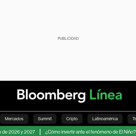
PUBLICIDAD
Mercados
Summit
Cripto
Latinoamérica
T
026 y 2027
¿Cómo invertir ante el fenómeno de El Niño? Los ac
Green
Economía
Estilo de vida
Mundo
Videos