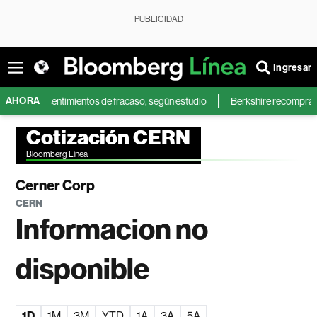
PUBLICIDAD
Ingresar
AHORA
 más sentimientos de fracaso, según estudio
Berkshire recompra accione
Cotización CERN
Bloomberg Línea
Cerner Corp
CERN
Informacion no
disponible
1D
1M
3M
YTD
1A
3A
5A