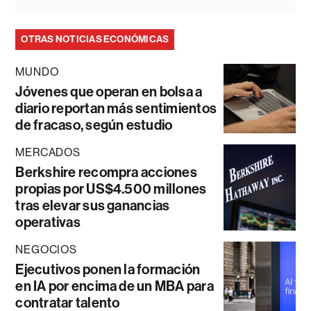
OTRAS NOTICIAS ECONÓMICAS
MUNDO
Jóvenes que operan en bolsa a
diario reportan más sentimientos
de fracaso, según estudio
MERCADOS
Berkshire recompra acciones
propias por US$4.500 millones
tras elevar sus ganancias
operativas
NEGOCIOS
Ejecutivos ponen la formación
en IA por encima de un MBA para
contratar talento