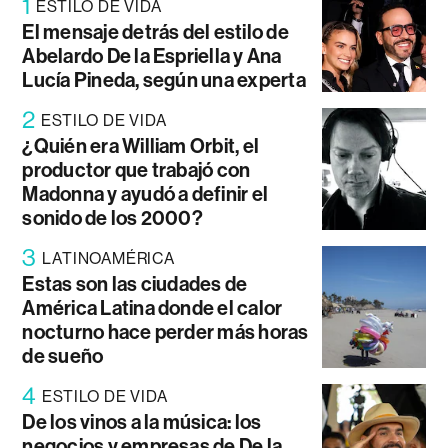
1
ESTILO DE VIDA
El mensaje detrás del estilo de
Abelardo De la Espriella y Ana
Lucía Pineda, según una experta
2
ESTILO DE VIDA
¿Quién era William Orbit, el
productor que trabajó con
Madonna y ayudó a definir el
sonido de los 2000?
3
LATINOAMÉRICA
Estas son las ciudades de
América Latina donde el calor
nocturno hace perder más horas
de sueño
4
ESTILO DE VIDA
De los vinos a la música: los
negocios y empresas de De la