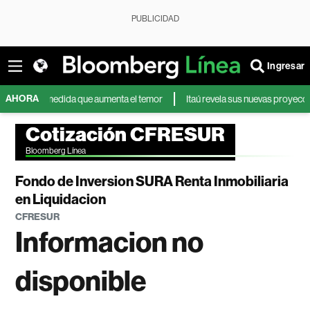
PUBLICIDAD
Ingresar
AHORA
es a medida que aumenta el temor
Itaú revela sus nuevas proyecciones de
Cotización CFRESUR
Bloomberg Línea
Fondo de Inversion SURA Renta Inmobiliaria
en Liquidacion
CFRESUR
Informacion no
disponible