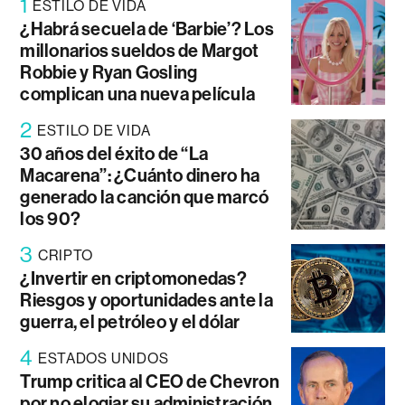
1
ESTILO DE VIDA
¿Habrá secuela de ‘Barbie’? Los
millonarios sueldos de Margot
Robbie y Ryan Gosling
complican una nueva película
2
ESTILO DE VIDA
30 años del éxito de “La
Macarena”: ¿Cuánto dinero ha
generado la canción que marcó
los 90?
3
CRIPTO
¿Invertir en criptomonedas?
Riesgos y oportunidades ante la
guerra, el petróleo y el dólar
4
ESTADOS UNIDOS
Trump critica al CEO de Chevron
por no elogiar su administración