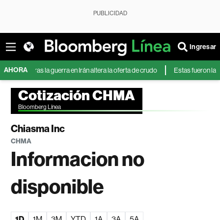
PUBLICIDAD
Ingresar
AHORA
entras la guerra en Irán altera la oferta de crudo
Estas fueron las 10 acc
Cotización CHMA
Bloomberg Línea
Chiasma Inc
CHMA
Informacion no
disponible
1D
1M
3M
YTD
1A
3A
5A