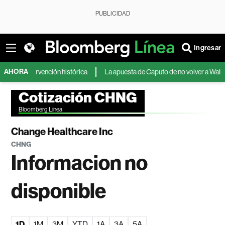
PUBLICIDAD
Ingresar
AHORA
la intervención histórica
La apuesta de Caputo de no volver a Wall Street
Cotización CHNG
Bloomberg Línea
Change Healthcare Inc
CHNG
Informacion no
disponible
1D
1M
3M
YTD
1A
3A
5A