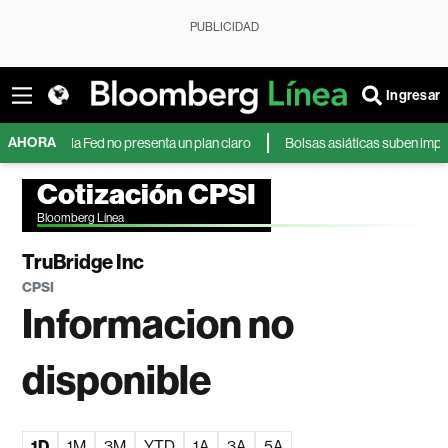
PUBLICIDAD
Ingresar
AHORA
si la Fed no presenta un plan claro
Bolsas asiáticas suben impulsadas po
Cotización CPSI
Bloomberg Línea
TruBridge Inc
CPSI
Informacion no
disponible
1D
1M
3M
YTD
1A
3A
5A