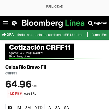
PUBLICIDAD
Ingresar
AHORA
ae el petróleo ante posible acuerdo entre EE.UU. e Irán
Pampa Energía dup
Cotización CRFF11
agosto 04, 2026 | 06:40 PM
Bloomberg Línea
Caixa Rio Bravo FII
CRFF11
64.96
BRL
-1.01%
-0.66 BRL
1D
1M
3M
YTD
1A
3A
5A