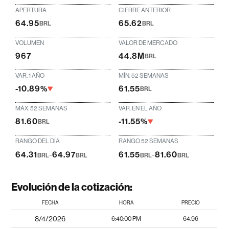
APERTURA
CIERRE ANTERIOR
64.95
65.62
BRL
BRL
VOLUMEN
VALOR DE MERCADO
967
44.8M
BRL
VAR. 1 AÑO
MÍN. 52 SEMANAS
-10.89%
61.55
BRL
MÁX. 52 SEMANAS
VAR. EN EL AÑO
81.60
-11.55%
BRL
RANGO DEL DÍA
RANGO 52 SEMANAS
64.31
-
64.97
61.55
-
81.60
BRL
BRL
BRL
BRL
Evolución de la cotización:
FECHA
HORA
PRECIO
8/4/2026
6:40:00 PM
64.96