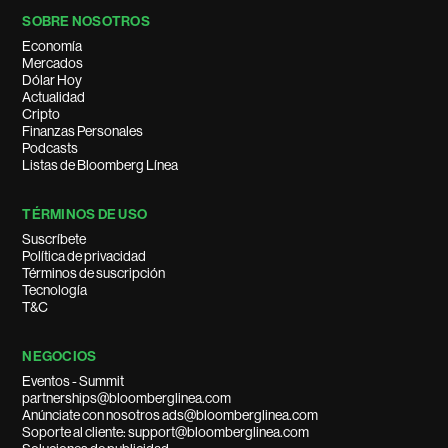
SOBRE NOSOTROS
Economía
Mercados
Dólar Hoy
Actualidad
Cripto
Finanzas Personales
Podcasts
Listas de Bloomberg Línea
TÉRMINOS DE USO
Suscríbete
Política de privacidad
Términos de suscripción
Tecnología
T&C
NEGOCIOS
Eventos - Summit
partnerships@bloomberglinea.com
Anúnciate con nosotros ads@bloomberglinea.com
Soporte al cliente: support@bloomberglinea.com