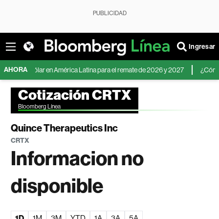
PUBLICIDAD
Ingresar
AHORA
 del dólar en América Latina para el remate de 2026 y 2027
¿Cómo inverti
Cotización CRTX
Bloomberg Línea
Quince Therapeutics Inc
CRTX
Informacion no
disponible
1D
1M
3M
YTD
1A
3A
5A