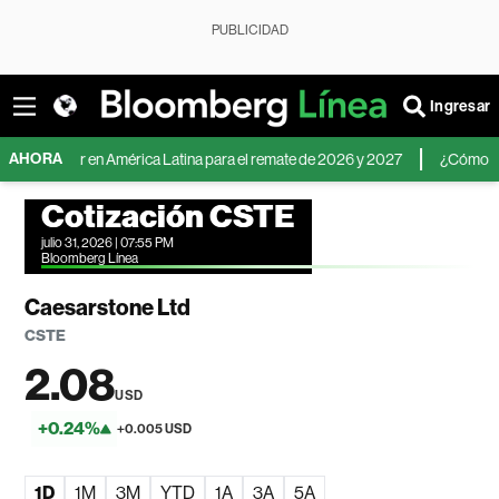
PUBLICIDAD
Ingresar
AHORA
 dólar en América Latina para el remate de 2026 y 2027
¿Cómo invertir an
Cotización CSTE
julio 31, 2026 | 07:55 PM
Bloomberg Línea
Caesarstone Ltd
CSTE
2.08
USD
+0.24%
+0.005 USD
1D
1M
3M
YTD
1A
3A
5A