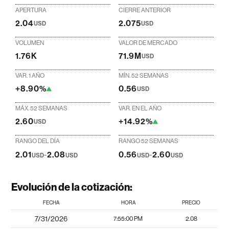
APERTURA
CIERRE ANTERIOR
2.04
2.075
USD
USD
VOLUMEN
VALOR DE MERCADO
1.76K
71.9M
USD
VAR. 1 AÑO
MÍN. 52 SEMANAS
+8.90%
0.56
USD
MÁX. 52 SEMANAS
VAR. EN EL AÑO
2.60
+14.92%
USD
RANGO DEL DÍA
RANGO 52 SEMANAS
2.01
-
2.08
0.56
-
2.60
USD
USD
USD
USD
Evolución de la cotización:
FECHA
HORA
PRECIO
7/31/2026
7:55:00 PM
2.08