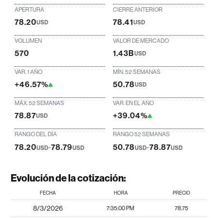
APERTURA
CIERRE ANTERIOR
78.20
78.41
USD
USD
VOLUMEN
VALOR DE MERCADO
570
1.43B
USD
VAR. 1 AÑO
MÍN. 52 SEMANAS
+46.57%
50.78
USD
MÁX. 52 SEMANAS
VAR. EN EL AÑO
78.87
+39.04%
USD
RANGO DEL DÍA
RANGO 52 SEMANAS
78.20
-
78.79
50.78
-
78.87
USD
USD
USD
USD
Evolución de la cotización:
FECHA
HORA
PRECIO
8/3/2026
7:35:00 PM
78.75