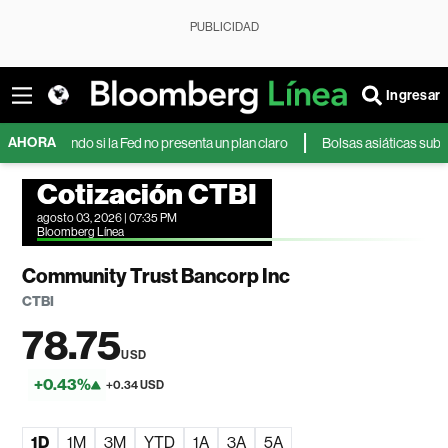
PUBLICIDAD
Ingresar
AHORA
ayendo si la Fed no presenta un plan claro
Bolsas asiáticas suben impuls
Cotización CTBI
agosto 03, 2026 | 07:35 PM
Bloomberg Línea
Community Trust Bancorp Inc
CTBI
78.75
USD
+0.43%
+0.34 USD
1D
1M
3M
YTD
1A
3A
5A