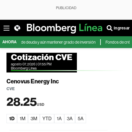
PUBLICIDAD
Ingresar
AHORA
ones de deuda y aún mantener grado de inversión
Fondos de crédito priv
Cotización CVE
agosto 07, 2026 | 07:55 PM
Bloomberg Línea
Cenovus Energy Inc
CVE
28.25
USD
1D
1M
3M
YTD
1A
3A
5A