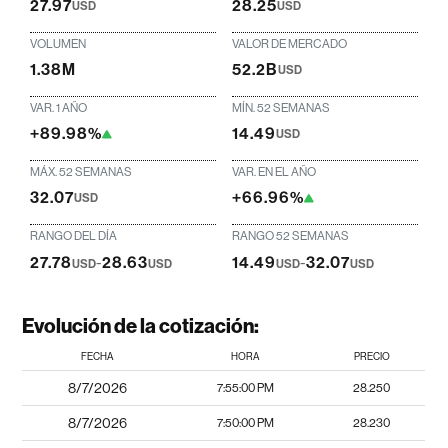
27.97
28.25
USD
USD
VOLUMEN
VALOR DE MERCADO
1.38M
52.2B
USD
VAR. 1 AÑO
MÍN. 52 SEMANAS
+89.98%
14.49
USD
MÁX. 52 SEMANAS
VAR. EN EL AÑO
32.07
+66.96%
USD
RANGO DEL DÍA
RANGO 52 SEMANAS
27.78
-
28.63
14.49
-
32.07
USD
USD
USD
USD
Evolución de la cotización:
FECHA
HORA
PRECIO
8/7/2026
7:55:00 PM
28.250
8/7/2026
7:50:00 PM
28.230