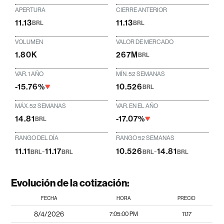
APERTURA
CIERRE ANTERIOR
11.13
11.13
BRL
BRL
VOLUMEN
VALOR DE MERCADO
1.80K
267M
BRL
VAR. 1 AÑO
MÍN. 52 SEMANAS
-15.76%
10.526
BRL
MÁX. 52 SEMANAS
VAR. EN EL AÑO
14.81
-17.07%
BRL
RANGO DEL DÍA
RANGO 52 SEMANAS
11.11
-
11.17
10.526
-
14.81
BRL
BRL
BRL
BRL
Evolución de la cotización:
FECHA
HORA
PRECIO
8/4/2026
7:05:00 PM
11.17