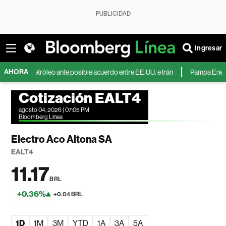
PUBLICIDAD
Ingresar
AHORA
el petróleo ante posible acuerdo entre EE.UU. e Irán
Pampa Energía duplic
Cotización EALT4
agosto 04, 2026 | 07:05 PM
Bloomberg Línea
Electro Aco Altona SA
EALT4
11.17
BRL
+0.36%
+0.04 BRL
1D
1M
3M
YTD
1A
3A
5A