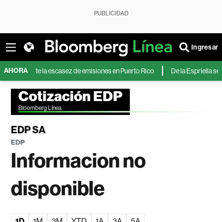
PUBLICIDAD
Ingresar
AHORA
s ante la escasez de emisiones en Puerto Rico
De la Espriella se compro
Cotización EDP
Bloomberg Línea
EDP SA
EDP
Informacion no
disponible
1D
1M
3M
YTD
1A
3A
5A