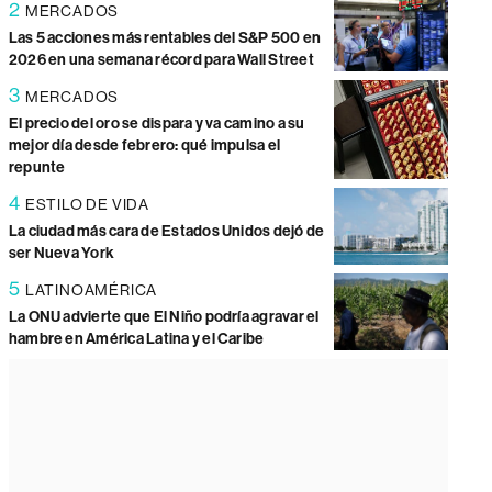
2
MERCADOS
Las 5 acciones más rentables del S&P 500 en
2026 en una semana récord para Wall Street
3
MERCADOS
El precio del oro se dispara y va camino a su
mejor día desde febrero: qué impulsa el
repunte
4
ESTILO DE VIDA
La ciudad más cara de Estados Unidos dejó de
ser Nueva York
5
LATINOAMÉRICA
La ONU advierte que El Niño podría agravar el
hambre en América Latina y el Caribe