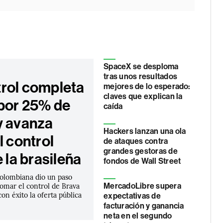
SpaceX se desploma
tras unos resultados
rol completa
mejores de lo esperado:
claves que explican la
 por 25% de
caída
y avanza
Hackers lanzan una ola
l control
de ataques contra
grandes gestoras de
e la brasileña
fondos de Wall Street
olombiana dio un paso
tomar el control de Brava
MercadoLibre supera
con éxito la oferta pública
expectativas de
facturación y ganancia
neta en el segundo