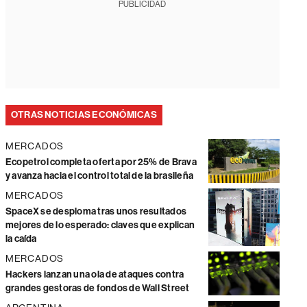
PUBLICIDAD
OTRAS NOTICIAS ECONÓMICAS
MERCADOS
Ecopetrol completa oferta por 25% de Brava
y avanza hacia el control total de la brasileña
MERCADOS
SpaceX se desploma tras unos resultados
mejores de lo esperado: claves que explican
la caída
MERCADOS
Hackers lanzan una ola de ataques contra
grandes gestoras de fondos de Wall Street