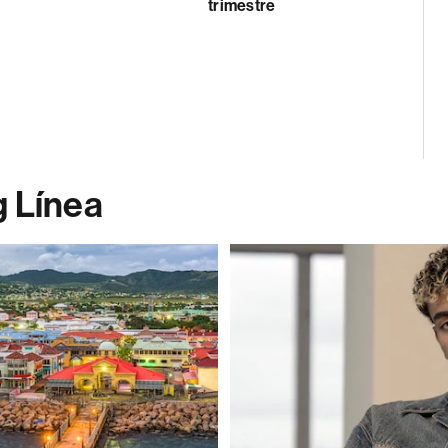
trimestre
g Línea