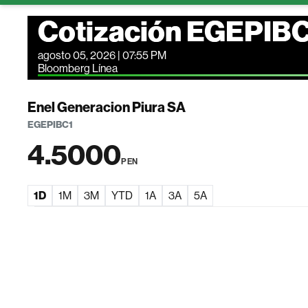
Cotización EGEPIB
agosto 05, 2026 | 07:55 PM
Bloomberg Línea
Enel Generacion Piura SA
EGEPIBC1
4.5000
PEN
1D
1M
3M
YTD
1A
3A
5A