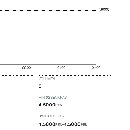
4.5000
00:00
01:00
02:00
VOLUMEN
0
MÍN. 52 SEMANAS
4.5000
PEN
RANGO DEL DÍA
-
4.5000
4.5000
PEN
PEN