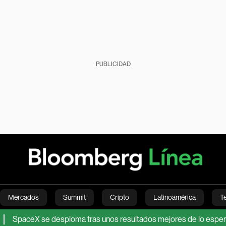
PUBLICIDAD
Mercados
Summit
Cripto
Latinoamérica
T
paceX se desploma tras unos resultados mejores de lo esperado: cl
Green
Economía
Estilo de vida
Mundo
Videos