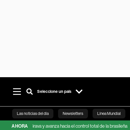
Seleccione un país
Las noticias del día
Newsletters
Línea Mundial
 25% de Brava y avanza hacia el control total de la brasileña
AHORA
S
Bloomberg 