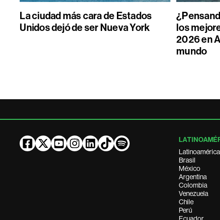
La ciudad más cara de Estados
¿Pensand
Unidos dejó de ser Nueva York
los mejore
2026 en A
mundo
LATINOAMÉ
Latinoamérica
Brasil
México
Argentina
Colombia
Venezuela
Chile
Perú
Ecuador