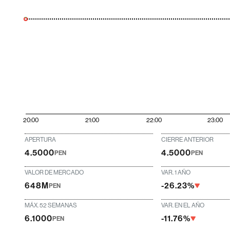
20:00
21:00
22:00
23:00
APERTURA
CIERRE ANTERIOR
4.5000
4.5000
PEN
PEN
VALOR DE MERCADO
VAR. 1 AÑO
648M
-26.23%
PEN
MÁX. 52 SEMANAS
VAR. EN EL AÑO
6.1000
-11.76%
PEN