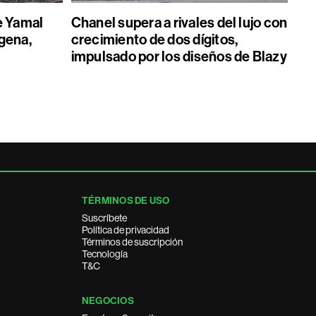
e Yamal
Chanel supera a rivales del lujo con
gena,
crecimiento de dos dígitos,
impulsado por los diseños de Blazy
TÉRMINOS DE USO
Suscríbete
Política de privacidad
Términos de suscripción
Tecnología
T&C
NEGOCIOS