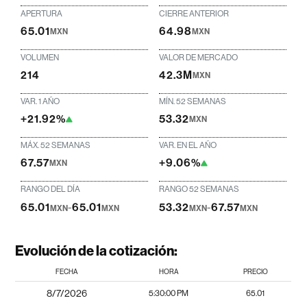
APERTURA
CIERRE ANTERIOR
65.01
64.98
MXN
MXN
VOLUMEN
VALOR DE MERCADO
214
42.3M
MXN
VAR. 1 AÑO
MÍN. 52 SEMANAS
+21.92%
53.32
MXN
MÁX. 52 SEMANAS
VAR. EN EL AÑO
67.57
+9.06%
MXN
RANGO DEL DÍA
RANGO 52 SEMANAS
65.01
-
65.01
53.32
-
67.57
MXN
MXN
MXN
MXN
Evolución de la cotización:
FECHA
HORA
PRECIO
8/7/2026
5:30:00 PM
65.01