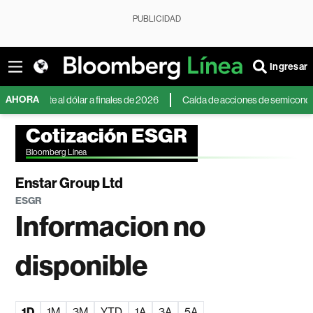
PUBLICIDAD
Ingresar
AHORA
frente al dólar a finales de 2026
Caída de acciones de semiconductores e
Cotización ESGR
Bloomberg Línea
Enstar Group Ltd
ESGR
Informacion no
disponible
1D
1M
3M
YTD
1A
3A
5A