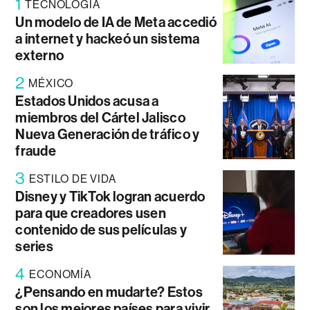
1
TECNOLOGÍA
Un modelo de IA de Meta accedió
a internet y hackeó un sistema
externo
2
MÉXICO
Estados Unidos acusa a
miembros del Cártel Jalisco
Nueva Generación de tráfico y
fraude
3
ESTILO DE VIDA
Disney y TikTok logran acuerdo
para que creadores usen
contenido de sus películas y
series
4
ECONOMÍA
¿Pensando en mudarte? Estos
son los mejores países para vivir