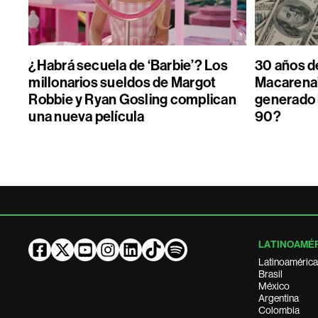
¿Habrá secuela de ‘Barbie’? Los
30 años de
millonarios sueldos de Margot
Macarena”
Robbie y Ryan Gosling complican
generado 
una nueva película
90?
LATINOAMÉ
Latinoamérica
Brasil
México
Argentina
Colombia