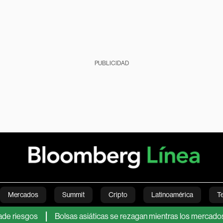
PUBLICIDAD
Mercados
Summit
Cripto
Latinoamérica
T
sgos
Bolsas asiáticas se rezagan mientras los mercados globa
Green
Economía
Estilo de vida
Mundo
Videos