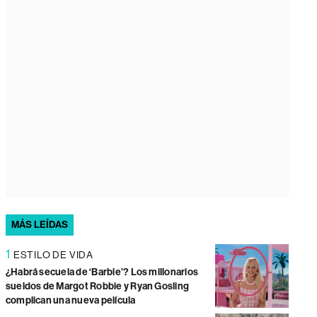
MÁS LEÍDAS
1
ESTILO DE VIDA
¿Habrá secuela de ‘Barbie’? Los millonarios
sueldos de Margot Robbie y Ryan Gosling
complican una nueva película