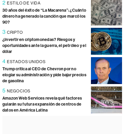
2
ESTILO DE VIDA
30 años del éxito de “La Macarena”: ¿Cuánto
dinero ha generado la canción que marcó los
90?
3
CRIPTO
¿Invertir en criptomonedas? Riesgos y
oportunidades ante la guerra, el petróleo y el
dólar
4
ESTADOS UNIDOS
Trump critica al CEO de Chevron por no
elogiar su administración y pide bajar precios
de gasolina
5
NEGOCIOS
Amazon Web Services revela qué factores
guiarán su futura expansión de centros de
datos en América Latina