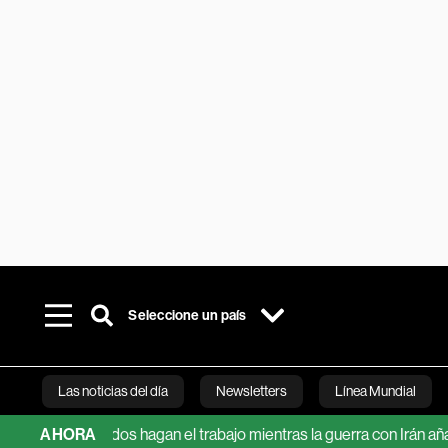
Seleccione un país
Las noticias del día
Newsletters
Línea Mundial
os mercados hagan el trabajo mientras la guerra con Irán añade rie
AHORA
Bloomberg 