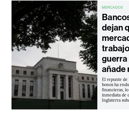
MERCADOS
Bancos
dejan q
mercad
trabajo
guerra 
añade 
El repunte de 
bonos ha endu
financieras, l
inmediata de q
Inglaterra suba