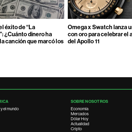
l éxito de “La
Omega x Swatch lanza un
: ¿Cuánto dinero ha
con oro para celebrar el 
la canción que marcó los
del Apollo 11
RICA
SOBRE NOSOTROS
 y el mundo
Economía
Mercados
Dólar Hoy
Actualidad
Cripto