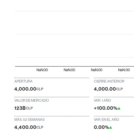
NaN:00
NaN:00
NaN:00
NaN:00
APERTURA
CIERRE ANTERIOR
4,000.00
4,000.00
CLP
CLP
VALOR DE MERCADO
VAR. 1 AÑO
123B
+100.00%
CLP
MÁX. 52 SEMANAS
VAR. EN EL AÑO
4,400.00
0.00%
CLP