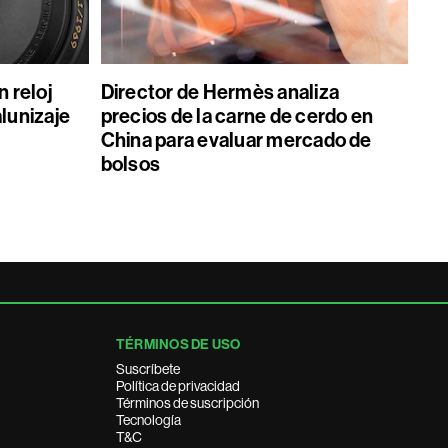
 reloj
Director de Hermès analiza
alunizaje
precios de la carne de cerdo en
China para evaluar mercado de
bolsos
TÉRMINOS DE USO
Suscríbete
Política de privacidad
Términos de suscripción
Tecnología
T&C