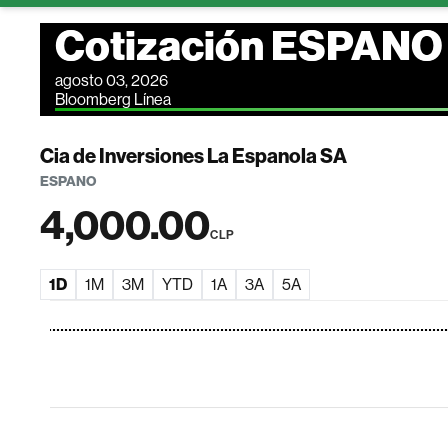
Cotización ESPANO
agosto 03, 2026
Bloomberg Línea
Cia de Inversiones La Espanola SA
ESPANO
4,000.00
CLP
1D
1M
3M
YTD
1A
3A
5A