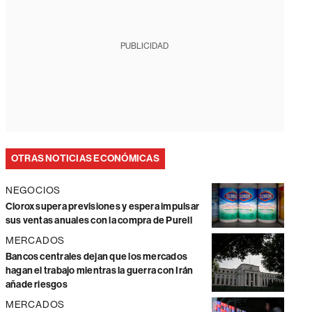
PUBLICIDAD
OTRAS NOTICIAS ECONÓMICAS
NEGOCIOS
Clorox supera previsiones y espera impulsar
sus ventas anuales con la compra de Purell
MERCADOS
Bancos centrales dejan que los mercados
hagan el trabajo mientras la guerra con Irán
añade riesgos
MERCADOS