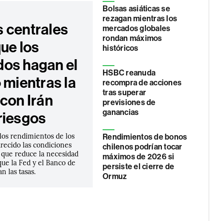
Bolsas asiáticas se
rezagan mientras los
 centrales
mercados globales
rondan máximos
ue los
históricos
os hagan el
HSBC reanuda
 mientras la
recompra de acciones
tras superar
con Irán
previsiones de
ganancias
riesgos
los rendimientos de los
Rendimientos de bonos
recido las condiciones
chilenos podrían tocar
o que reduce la necesidad
máximos de 2026 si
ue la Fed y el Banco de
persiste el cierre de
n las tasas.
Ormuz