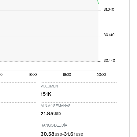
31.040
30.740
30.440
00
18:00
19:00
20:00
VOLUMEN
151K
MÍN. 52 SEMANAS
21.85
USD
RANGO DEL DÍA
-
30.58
31.61
USD
USD