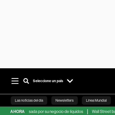
Seleccione un país
Las noticias del día
Newsletters
Línea Mundial
al impulsada por su negocio de líquidos
AHORA
Wall Street busca res
Bloomberg 