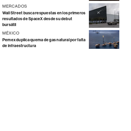
MERCADOS
Wall Street busca respuestas en los primeros
resultados de SpaceX desde su debut
bursátil
MÉXICO
Pemex duplica quema de gas natural por falta
de infraestructura