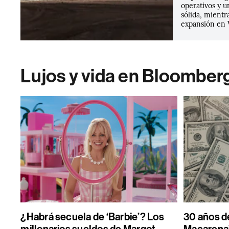
operativos y u
sólida, mientr
expansión en 
Lujos y vida en Bloomber
¿Habrá secuela de ‘Barbie’? Los
30 años de