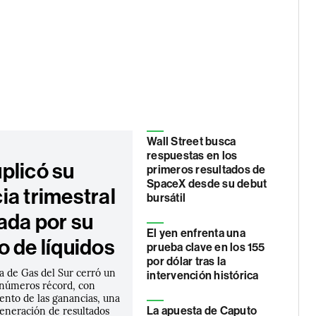
Wall Street busca
respuestas en los
plicó su
primeros resultados de
SpaceX desde su debut
ia trimestral
bursátil
ada por su
El yen enfrenta una
o de líquidos
prueba clave en los 155
por dólar tras la
a de Gas del Sur cerró un
intervención histórica
números récord, con
ento de las ganancias, una
generación de resultados
La apuesta de Caputo