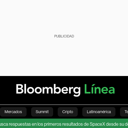
PUBLICIDAD
Mercados
Summit
Cripto
Latinoamérica
T
puestas en los primeros resultados de SpaceX desde su debut bursá
Green
Economía
Estilo de vida
Mundo
Videos