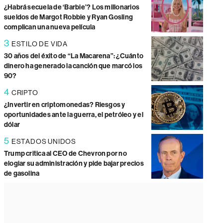
¿Habrá secuela de ‘Barbie’? Los millonarios
sueldos de Margot Robbie y Ryan Gosling
complican una nueva película
3
ESTILO DE VIDA
30 años del éxito de “La Macarena”: ¿Cuánto
dinero ha generado la canción que marcó los
90?
4
CRIPTO
¿Invertir en criptomonedas? Riesgos y
oportunidades ante la guerra, el petróleo y el
dólar
5
ESTADOS UNIDOS
Trump critica al CEO de Chevron por no
elogiar su administración y pide bajar precios
de gasolina