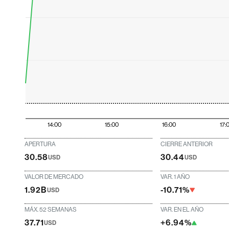
14:00
15:00
16:00
17:
APERTURA
CIERRE ANTERIOR
30.58
30.44
USD
USD
VALOR DE MERCADO
VAR. 1 AÑO
1.92B
-10.71%
USD
MÁX. 52 SEMANAS
VAR. EN EL AÑO
37.71
+6.94%
USD