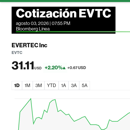
Cotización EVTC
agosto 03, 2026 | 07:55 PM
Bloomberg Línea
EVERTEC Inc
EVTC
31.11
+2.20%
+0.67 USD
USD
1D
1M
3M
YTD
1A
3A
5A