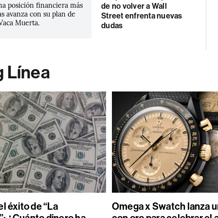
na posición financiera más
de no volver a Wall
as avanza con su plan de
Street enfrenta nuevas
Vaca Muerta.
dudas
g Línea
l éxito de “La
Omega x Swatch lanza un