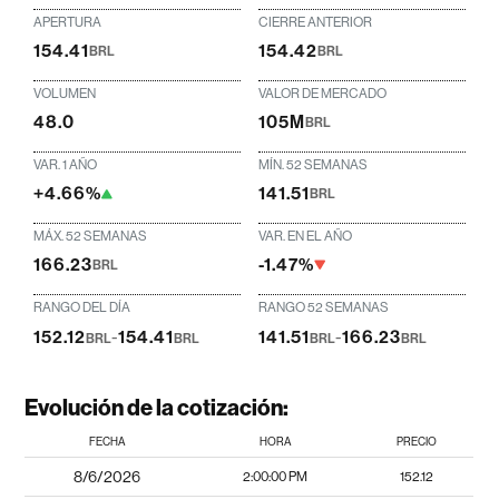
APERTURA
CIERRE ANTERIOR
154.41
154.42
BRL
BRL
VOLUMEN
VALOR DE MERCADO
48.0
105M
BRL
VAR. 1 AÑO
MÍN. 52 SEMANAS
+4.66%
141.51
BRL
MÁX. 52 SEMANAS
VAR. EN EL AÑO
166.23
-1.47%
BRL
RANGO DEL DÍA
RANGO 52 SEMANAS
152.12
-
154.41
141.51
-
166.23
BRL
BRL
BRL
BRL
Evolución de la cotización:
FECHA
HORA
PRECIO
8/6/2026
2:00:00 PM
152.12