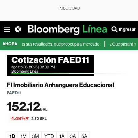
PUBLICIDAD
Ingresar
AHORA
erza tras sus resultados: qué preocupa al mercado
¿Qué pasará hoy en la
Cotización FAED11
agosto 06, 2026 | 02:00 PM
Bloomberg Línea
FI Imobiliario Anhanguera Educacional
FAED11
152.12
BRL
-1.49%
-2.30 BRL
1D
1M
3M
YTD
1A
3A
5A