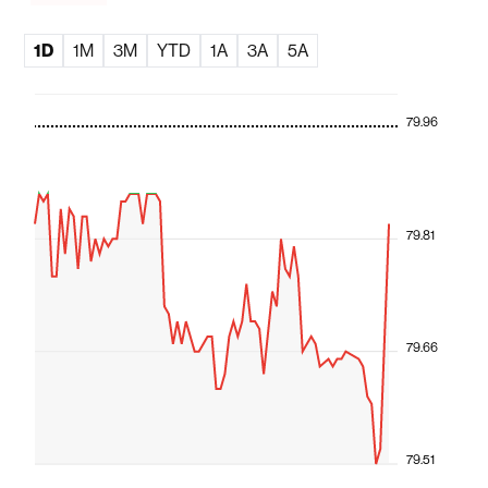
1D
1M
3M
YTD
1A
3A
5A
79.96
79.81
79.66
79.51