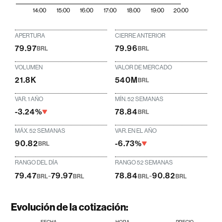
14:00
15:00
16:00
17:00
18:00
19:00
20:00
APERTURA
CIERRE ANTERIOR
79.97
79.96
BRL
BRL
VOLUMEN
VALOR DE MERCADO
21.8K
540M
BRL
VAR. 1 AÑO
MÍN. 52 SEMANAS
-3.24%
78.84
BRL
MÁX. 52 SEMANAS
VAR. EN EL AÑO
90.82
-6.73%
BRL
RANGO DEL DÍA
RANGO 52 SEMANAS
79.47
-
79.97
78.84
-
90.82
BRL
BRL
BRL
BRL
Evolución de la cotización: