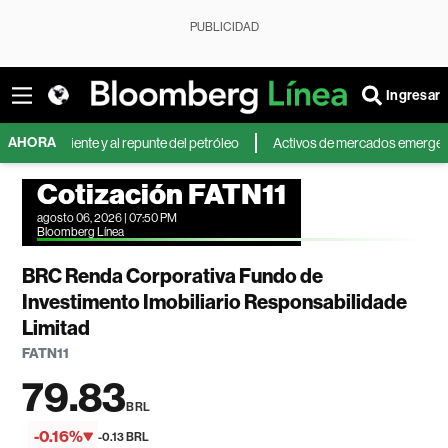
PUBLICIDAD
Ingresar
AHORA
 Oriente y al repunte del petróleo
Activos de mercados emergentes caen 
Cotización FATN11
agosto 06, 2026 | 07:50 PM
Bloomberg Línea
BRC Renda Corporativa Fundo de
Investimento Imobiliario Responsabilidade
Limitad
FATN11
79.83
BRL
-0.16%
-0.13 BRL