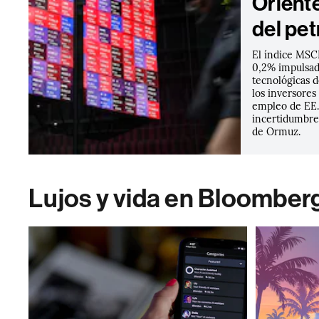
Oriente
del pet
El índice MSCI
0,2% impulsad
tecnológicas d
los inversores
empleo de EE.
incertidumbre 
de Ormuz.
Lujos y vida en Bloomber