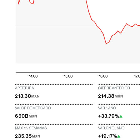
14:00
15:00
16:00
17:
APERTURA
CIERRE ANTERIOR
213.30
214.38
MXN
MXN
VALOR DE MERCADO
VAR. 1 AÑO
650B
+33.79%
MXN
MÁX. 52 SEMANAS
VAR. EN EL AÑO
235.35
+19.17%
MXN