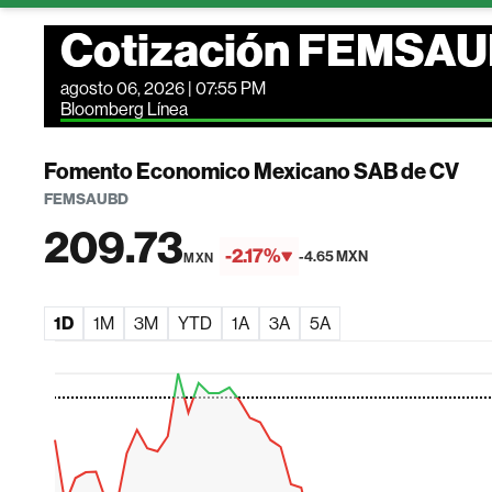
Cotización FEMSA
agosto 06, 2026 | 07:55 PM
Bloomberg Línea
Fomento Economico Mexicano SAB de CV
FEMSAUBD
209.73
-2.17%
-4.65 MXN
MXN
1D
1M
3M
YTD
1A
3A
5A