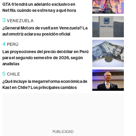
GTA 6 tendrá un adelanto exclusivo en
Netflix: cuándo se estrena y a qué hora
3
VENEZUELA
¿General Motors de vuelta en Venezuela? La
automotriz aclara su posición oficial
4
PERÚ
Las proyecciones del precio del dólar en Perú
para el segundo semestre de 2026, según
analistas
5
CHILE
¿Qué incluye la megarreforma económica de
Kast en Chile? Los principales cambios
PUBLICIDAD