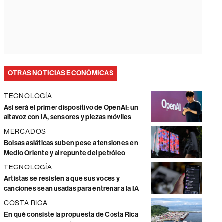
OTRAS NOTICIAS ECONÓMICAS
TECNOLOGÍA
Así será el primer dispositivo de OpenAI: un
altavoz con IA, sensores y piezas móviles
MERCADOS
Bolsas asiáticas suben pese a tensiones en
Medio Oriente y al repunte del petróleo
TECNOLOGÍA
Artistas se resisten a que sus voces y
canciones sean usadas para entrenar a la IA
COSTA RICA
En qué consiste la propuesta de Costa Rica