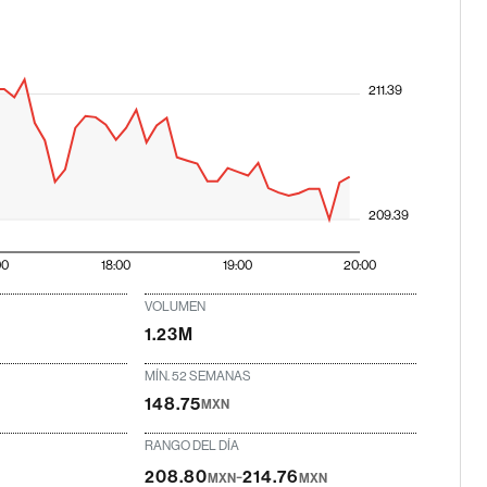
211.39
209.39
00
18:00
19:00
20:00
VOLUMEN
1.23M
MÍN. 52 SEMANAS
148.75
MXN
RANGO DEL DÍA
-
208.80
214.76
MXN
MXN