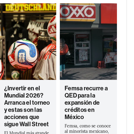
¿Invertir en el
Femsa recurre a
Mundial 2026?
QED para la
Arranca el torneo
expansión de
y estas son las
créditos en
acciones que
México
sigue Wall Street
Femsa, como se conoce
al minorista mexicano,
El Mundial más grande