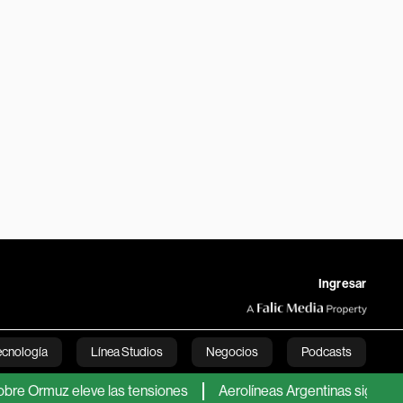
Ingresar
ecnología
Línea Studios
Negocios
Podcasts
 eleve las tensiones
Aerolíneas Argentinas sigue en verde y p
English