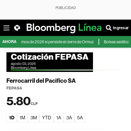
PUBLICIDAD
Ingresar
AHORA
máximos de 2026 si persiste el cierre de Ormuz
Bolsas asiáticas pierden
Cotización FEPASA
agosto 03, 2026
Bloomberg Línea
Ferrocarril del Pacifico SA
FEPASA
5.80
CLP
1D
1M
3M
YTD
1A
3A
5A