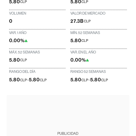
5.80
5.80
CLP
CLP
VOLUMEN
VALOR DE MERCADO
0
27.3B
CLP
VAR. 1 AÑO
MÍN. 52 SEMANAS
0.00%
5.80
CLP
MÁX. 52 SEMANAS
VAR. EN EL AÑO
5.80
0.00%
CLP
RANGO DEL DÍA
RANGO 52 SEMANAS
5.80
-
5.80
5.80
-
5.80
CLP
CLP
CLP
CLP
PUBLICIDAD