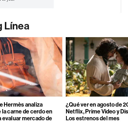
g Línea
de Hermès analiza
¿Qué ver en agosto de 2
 la carne de cerdo en
Netflix, Prime Video y Di
a evaluar mercado de
Los estrenos del mes