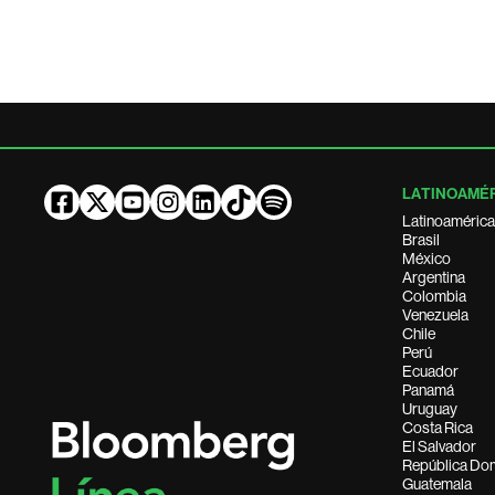
LATINOAMÉ
Latinoamérica
Brasil
México
Argentina
Colombia
Venezuela
Chile
Perú
Ecuador
Panamá
Uruguay
Costa Rica
El Salvador
República Do
Guatemala