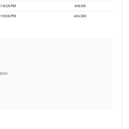
7:15:00 PM
405.100
7:10:00 PM
404.380
IDAD