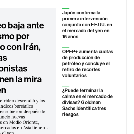
Japón confirma la
primera intervención
eo baja ante
conjunta con EE.UU. en
el mercado del yen en
smo por
15 años
o con Irán,
OPEP+ aumenta cuotas
as
de producción de
petróleo y concluye el
onistas
retiro de recortes
voluntarios
nen la mira
en
¿Puede terminar la
calma en el mercado de
petróleo descendió y los
divisas? Goldman
índices bursátiles
Sachs identifica tres
es subieron después de
riesgos
unció nuevas
s en Medio Oriente,
ercados en Asia tienen la
 el yen.