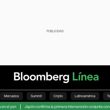
PUBLICIDAD
Mercados
Summit
Cripto
Latinoamérica
T
en
Japón confirma la primera intervención conjunta con EE.UU. 
Green
Economía
Estilo de vida
Mundo
Videos