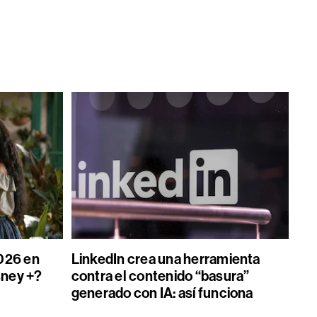
026 en
LinkedIn crea una herramienta
sney +?
contra el contenido “basura”
generado con IA: así funciona