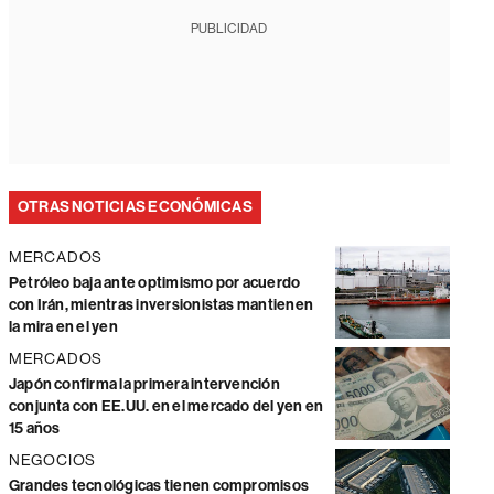
PUBLICIDAD
OTRAS NOTICIAS ECONÓMICAS
MERCADOS
Petróleo baja ante optimismo por acuerdo
con Irán, mientras inversionistas mantienen
la mira en el yen
MERCADOS
Japón confirma la primera intervención
conjunta con EE.UU. en el mercado del yen en
15 años
NEGOCIOS
Grandes tecnológicas tienen compromisos