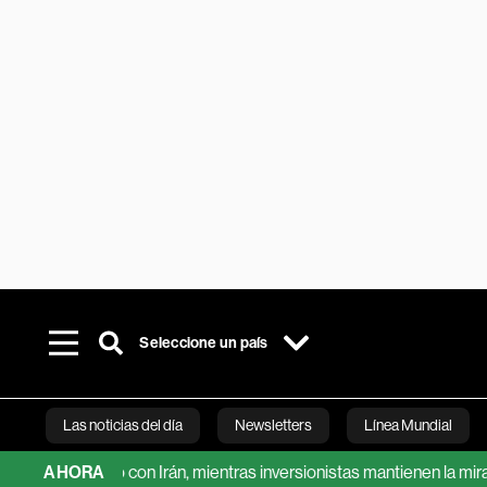
Seleccione un país
Las noticias del día
Newsletters
Línea Mundial
acuerdo con Irán, mientras inversionistas mantienen la mira en el y
AHORA
Bloomberg 