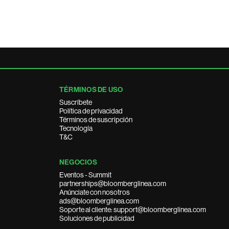
TÉRMINOS DE USO
Suscríbete
Política de privacidad
Términos de suscripción
Tecnología
T&C
NEGOCIOS
Eventos - Summit
partnerships@bloomberglinea.com
Anúnciate con nosotros
ads@bloomberglinea.com
Soporte al cliente: support@bloomberglinea.com
Soluciones de publicidad