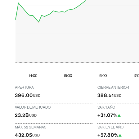
14:00
15:00
16:00
17:
APERTURA
CIERRE ANTERIOR
396.00
388.51
USD
USD
VALOR DE MERCADO
VAR. 1 AÑO
23.2B
+31.07%
USD
MÁX. 52 SEMANAS
VAR. EN EL AÑO
432.05
+57.80%
USD