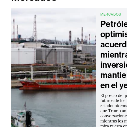
MERCADOS
Petról
optimi
acuerd
mientr
inversi
mantie
en el y
El precio del 
futuros de los 
estadounidens
que Trump an
conversacione
mientras los m
mira puesta en