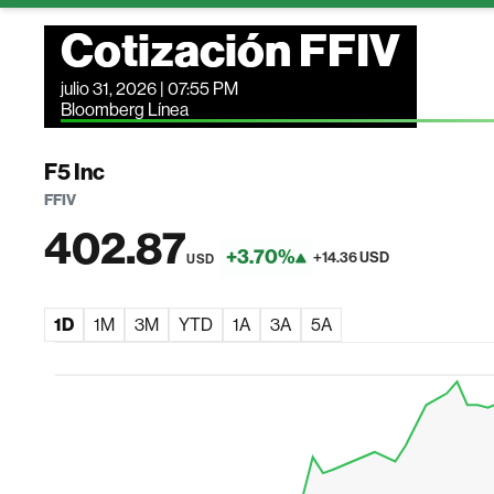
Cotización FFIV
julio 31, 2026 | 07:55 PM
Bloomberg Línea
F5 Inc
FFIV
402.87
+3.70%
+14.36 USD
USD
1D
1M
3M
YTD
1A
3A
5A