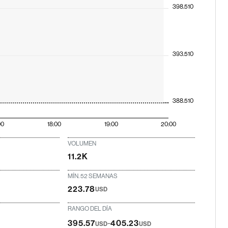
398.510
393.510
388.510
00
18:00
19:00
20:00
VOLUMEN
11.2K
MÍN. 52 SEMANAS
223.78
USD
RANGO DEL DÍA
-
395.57
405.23
USD
USD