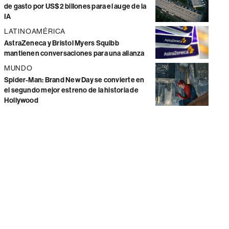
de gasto por US$2 billones para el auge de la
IA
LATINOAMÉRICA
AstraZeneca y Bristol Myers Squibb
mantienen conversaciones para una alianza
MUNDO
Spider-Man: Brand New Day se convierte en
el segundo mejor estreno de la historia de
Hollywood