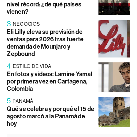
nivel récord: ¿de qué países
vienen?
3
NEGOCIOS
Eli Lilly eleva su previsión de
ventas para 2026 tras fuerte
demanda de Mounjaro y
Zepbound
4
ESTILO DE VIDA
En fotos y videos: Lamine Yamal
por primera vez en Cartagena,
Colombia
5
PANAMÁ
Qué se celebra y por qué el 15 de
agosto marcó a la Panamá de
hoy