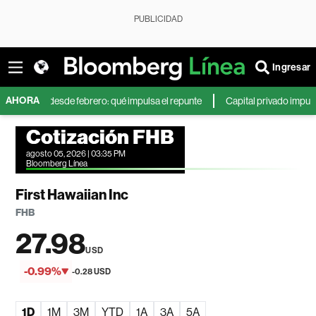
PUBLICIDAD
Ingresar
AHORA
r día desde febrero: qué impulsa el repunte
Capital privado impulsa inve
Cotización FHB
agosto 05, 2026 | 03:35 PM
Bloomberg Línea
First Hawaiian Inc
FHB
27.98
USD
-0.99%
-0.28 USD
1D
1M
3M
YTD
1A
3A
5A