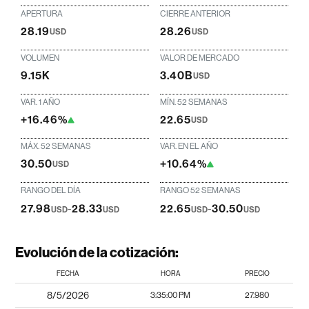
APERTURA
CIERRE ANTERIOR
28.19
28.26
USD
USD
VOLUMEN
VALOR DE MERCADO
9.15K
3.40B
USD
VAR. 1 AÑO
MÍN. 52 SEMANAS
+16.46%
22.65
USD
MÁX. 52 SEMANAS
VAR. EN EL AÑO
30.50
+10.64%
USD
RANGO DEL DÍA
RANGO 52 SEMANAS
27.98
-
28.33
22.65
-
30.50
USD
USD
USD
USD
Evolución de la cotización:
FECHA
HORA
PRECIO
8/5/2026
3:35:00 PM
27.980