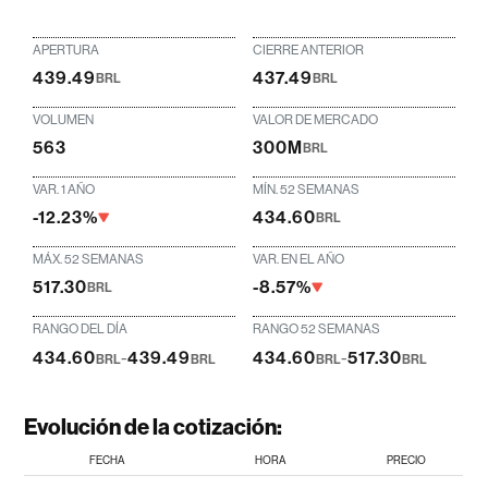
APERTURA
CIERRE ANTERIOR
439.49
437.49
BRL
BRL
VOLUMEN
VALOR DE MERCADO
563
300M
BRL
VAR. 1 AÑO
MÍN. 52 SEMANAS
-12.23%
434.60
BRL
MÁX. 52 SEMANAS
VAR. EN EL AÑO
517.30
-8.57%
BRL
RANGO DEL DÍA
RANGO 52 SEMANAS
434.60
-
439.49
434.60
-
517.30
BRL
BRL
BRL
BRL
Evolución de la cotización:
FECHA
HORA
PRECIO