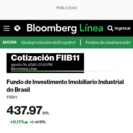
PUBLICIDAD
Ingresar
AHORA
n caída de producción de Ecopetrol
Fondos de cobertura sufren fuertes
Cotización FIIB11
agosto 05, 2026 | 07:50 PM
Bloomberg Línea
Fundo de Investimento Imobiliario Industrial
do Brasil
FIIB11
437.97
BRL
+0.11%
+0.48 BRL