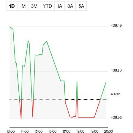
1D
1M
3M
YTD
1A
3A
5A
439.49
438.26
437.61
436.96
13:00
14:00
15:00
16:00
17:00
18:00
19:00
20:00