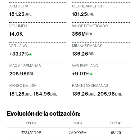
APERTURA
CIERRE ANTERIOR
181.25
181.25
BRL
BRL
VOLUMEN
VALOR DE MERCADO
14.0K
356M
BRL
VAR. 1 AÑO
MÍN. 52 SEMANAS
+33.17%
136.26
BRL
MÁX. 52 SEMANAS
VAR. EN EL AÑO
205.98
+9.01%
BRL
RANGO DEL DÍA
RANGO 52 SEMANAS
181.25
-
184.95
136.26
-
205.98
BRL
BRL
BRL
BRL
Evolución de la cotización:
FECHA
HORA
PRECIO
7/31/2026
7:50:00 PM
182.79