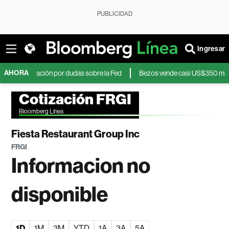
PUBLICIDAD
Ingresar
AHORA
la inflación por dudas sobre la Fed
Bezos vende casi US$350 millones e
Cotización FRGI
Bloomberg Línea
Fiesta Restaurant Group Inc
FRGI
Informacion no
disponible
1D
1M
3M
YTD
1A
3A
5A