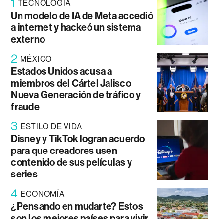
1
TECNOLOGÍA
Un modelo de IA de Meta accedió
a internet y hackeó un sistema
externo
2
MÉXICO
Estados Unidos acusa a
miembros del Cártel Jalisco
Nueva Generación de tráfico y
fraude
3
ESTILO DE VIDA
Disney y TikTok logran acuerdo
para que creadores usen
contenido de sus películas y
series
4
ECONOMÍA
¿Pensando en mudarte? Estos
son los mejores países para vivir