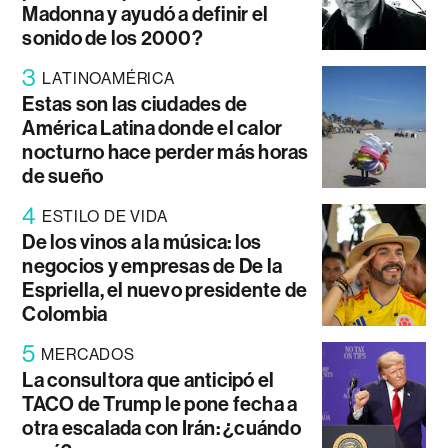
Madonna y ayudó a definir el
sonido de los 2000?
3
LATINOAMÉRICA
Estas son las ciudades de
América Latina donde el calor
nocturno hace perder más horas
de sueño
4
ESTILO DE VIDA
De los vinos a la música: los
negocios y empresas de De la
Espriella, el nuevo presidente de
Colombia
5
MERCADOS
La consultora que anticipó el
TACO de Trump le pone fecha a
otra escalada con Irán: ¿cuándo