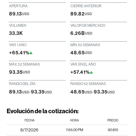
APERTURA
CIERRE ANTERIOR
89.13
89.82
USD
USD
VOLUMEN
VALOR DE MERCADO
33.3K
6.26B
USD
VAR. 1 AÑO
MÍN. 52 SEMANAS
+65.41%
48.65
USD
MÁX. 52 SEMANAS
VAR. EN EL AÑO
93.35
+57.41%
USD
RANGO DEL DÍA
RANGO 52 SEMANAS
89.13
-
93.35
48.65
-
93.35
USD
USD
USD
USD
Evolución de la cotización:
FECHA
HORA
PRECIO
8/7/2026
7:55:00 PM
90.810