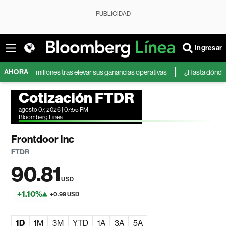
PUBLICIDAD
Ingresar
AHORA
00 millones tras elevar sus ganancias operativas
¿Hasta dónde pueden 
Cotización FTDR
agosto 07, 2026 | 07:55 PM
Bloomberg Línea
Frontdoor Inc
FTDR
90.81
USD
+1.10%
+0.99 USD
1D
1M
3M
YTD
1A
3A
5A