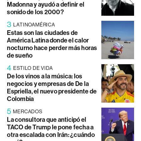
Madonna y ayudó a definir el
sonido de los 2000?
3
LATINOAMÉRICA
Estas son las ciudades de
América Latina donde el calor
nocturno hace perder más horas
de sueño
4
ESTILO DE VIDA
De los vinos a la música: los
negocios y empresas de De la
Espriella, el nuevo presidente de
Colombia
5
MERCADOS
La consultora que anticipó el
TACO de Trump le pone fecha a
otra escalada con Irán: ¿cuándo