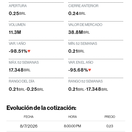
APERTURA
CIERRE ANTERIOR
0.25
0.24
BRL
BRL
VOLUMEN
VALOR DE MERCADO
11.3M
38.8M
BRL
VAR. 1 AÑO
MÍN. 52 SEMANAS
-98.51%
0.21
BRL
MÁX. 52 SEMANAS
VAR. EN EL AÑO
17.348
-95.68%
BRL
RANGO DEL DÍA
RANGO 52 SEMANAS
0.21
-
0.25
0.21
-
17.348
BRL
BRL
BRL
BRL
Evolución de la cotización:
FECHA
HORA
PRECIO
8/7/2026
8:00:00 PM
0.23