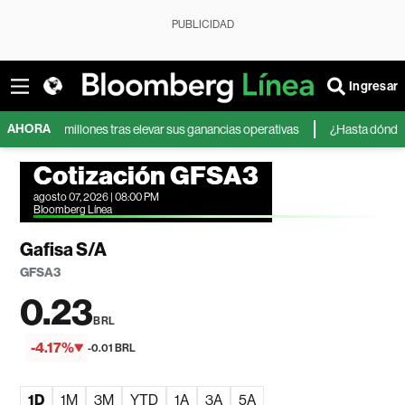
PUBLICIDAD
Ingresar
AHORA
00 millones tras elevar sus ganancias operativas
¿Hasta dónde pueden l
Cotización GFSA3
agosto 07, 2026 | 08:00 PM
Bloomberg Línea
Gafisa S/A
GFSA3
0.23
BRL
-4.17%
-0.01 BRL
1D
1M
3M
YTD
1A
3A
5A