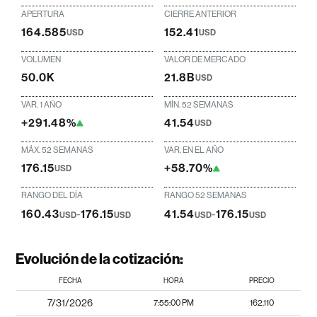
APERTURA
CIERRE ANTERIOR
164.585
152.41
USD
USD
VOLUMEN
VALOR DE MERCADO
50.0K
21.8B
USD
VAR. 1 AÑO
MÍN. 52 SEMANAS
+291.48%
41.54
USD
MÁX. 52 SEMANAS
VAR. EN EL AÑO
176.15
+58.70%
USD
RANGO DEL DÍA
RANGO 52 SEMANAS
160.43
-
176.15
41.54
-
176.15
USD
USD
USD
USD
Evolución de la cotización:
FECHA
HORA
PRECIO
7/31/2026
7:55:00 PM
162.110