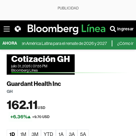
PUBLICIDAD
Ingresar
AHORA
ólar en América Latina para el remate de 2026 y 2027
¿Cómo invertir ante
Cotización GH
julio 31, 2026 | 07:55 PM
Bloomberg Línea
Guardant Health Inc
GH
162.11
USD
+6.36%
+9.70 USD
1D
1M
3M
YTD
1A
3A
5A