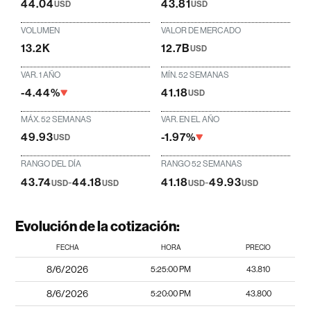
44.04
43.81
USD
USD
VOLUMEN
VALOR DE MERCADO
13.2K
12.7B
USD
VAR. 1 AÑO
MÍN. 52 SEMANAS
-4.44%
41.18
USD
MÁX. 52 SEMANAS
VAR. EN EL AÑO
49.93
-1.97%
USD
RANGO DEL DÍA
RANGO 52 SEMANAS
43.74
-
44.18
41.18
-
49.93
USD
USD
USD
USD
Evolución de la cotización:
FECHA
HORA
PRECIO
8/6/2026
5:25:00 PM
43.810
8/6/2026
5:20:00 PM
43.800