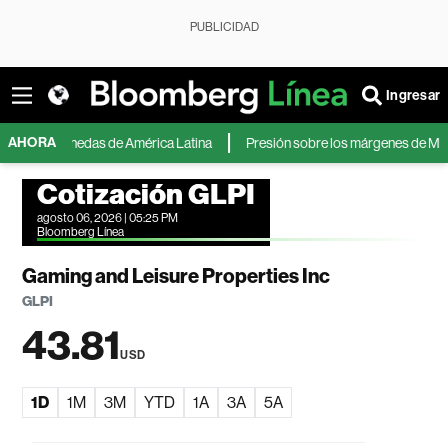
PUBLICIDAD
Ingresar
AHORA
res monedas de América Latina
Presión sobre los márgenes de MercadoLibr
Cotización GLPI
agosto 06, 2026 | 05:25 PM
Bloomberg Línea
Gaming and Leisure Properties Inc
GLPI
43.81
USD
1D
1M
3M
YTD
1A
3A
5A