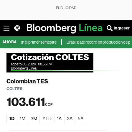
PUBLICIDAD
Ingresar
AHORA
más en el primer semestre
Brasil bate récord en producción de petróleo mi
Cotización COLTES
agosto 03, 2026 | 08:55 PM
Bloomberg Línea
Colombian TES
COLTES
103.611
COP
1D
1M
3M
YTD
1A
3A
5A