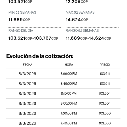
103.521
12.209
COP
COP
MÍN. 52 SEMANAS
MÁX. 52 SEMANAS
11.689
14.624
COP
COP
RANGO DEL DÍA
RANGO 52 SEMANAS
103.521
-
103.767
11.689
-
14.624
COP
COP
COP
COP
Evolución de la cotización:
FECHA
HORA
PRECIO
8/3/2026
8:55:00 PM
103.611
8/3/2026
8:45:00 PM
103.611
8/3/2026
8:10:00 PM
103.604
8/3/2026
8:00:00 PM
103.604
8/3/2026
7:50:00 PM
103.660
8/3/2026
7:40:00 PM
103.660