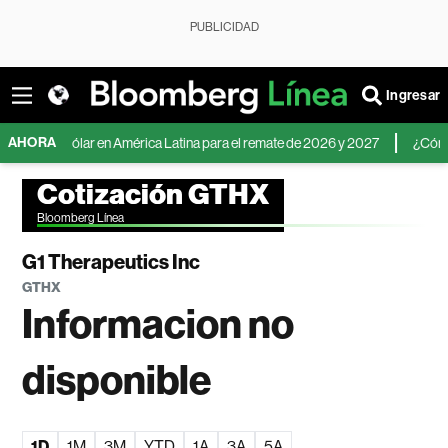
PUBLICIDAD
Ingresar
AHORA
o del dólar en América Latina para el remate de 2026 y 2027
¿Cómo inverti
Cotización GTHX
Bloomberg Línea
G1 Therapeutics Inc
GTHX
Informacion no
disponible
1D
1M
3M
YTD
1A
3A
5A