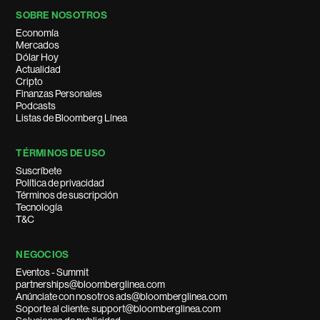
SOBRE NOSOTROS
Economía
Mercados
Dólar Hoy
Actualidad
Cripto
Finanzas Personales
Podcasts
Listas de Bloomberg Línea
TÉRMINOS DE USO
Suscríbete
Política de privacidad
Términos de suscripción
Tecnología
T&C
NEGOCIOS
Eventos - Summit
partnerships@bloomberglinea.com
Anúnciate con nosotros ads@bloomberglinea.com
Soporte al cliente: support@bloomberglinea.com