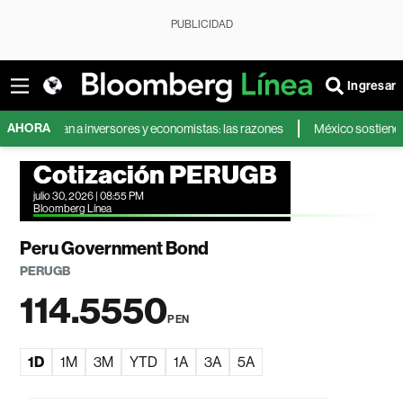
PUBLICIDAD
Ingresar
AHORA
ciertan a inversores y economistas: las razones
México sostiene que cuen
Cotización PERUGB
julio 30, 2026 | 08:55 PM
Bloomberg Línea
Peru Government Bond
PERUGB
114.5550
PEN
1D
1M
3M
YTD
1A
3A
5A