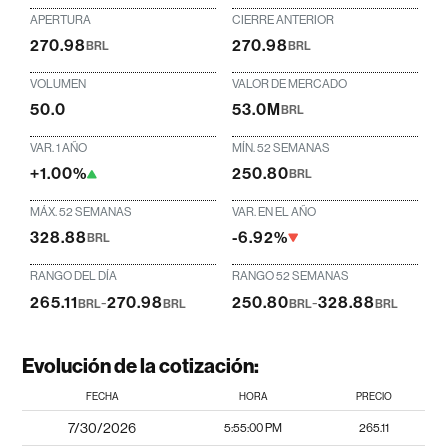
APERTURA
CIERRE ANTERIOR
270.98
270.98
BRL
BRL
VOLUMEN
VALOR DE MERCADO
50.0
53.0M
BRL
VAR. 1 AÑO
MÍN. 52 SEMANAS
+1.00%
250.80
BRL
MÁX. 52 SEMANAS
VAR. EN EL AÑO
328.88
-6.92%
BRL
RANGO DEL DÍA
RANGO 52 SEMANAS
265.11
-
270.98
250.80
-
328.88
BRL
BRL
BRL
BRL
Evolución de la cotización:
FECHA
HORA
PRECIO
7/30/2026
5:55:00 PM
265.11