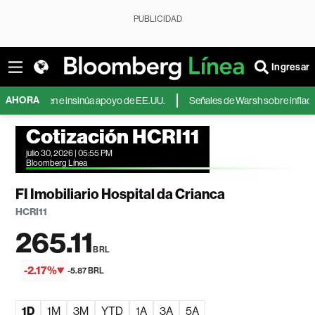
PUBLICIDAD
Ingresar
AHORA
r al yen e insinúa apoyo de EE.UU.
Señales de Warsh sobre inflación y ta
Cotización HCRI11
julio 30, 2026 | 05:55 PM
Bloomberg Línea
FI Imobiliario Hospital da Crianca
HCRI11
265.11
BRL
-2.17%
-5.87 BRL
1D
1M
3M
YTD
1A
3A
5A